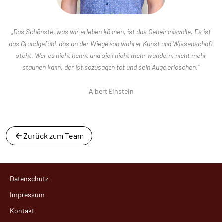
„
Das Schönste, was wir erleben können, ist das Geheimnisvolle. Es ist
das Grundgefühl, das an der Wiege von wahrer Kunst und Wissenschaft
steht.
Wer es nicht kennt und sich nicht mehr wundern, nicht mehr
staunen kann, der ist sozusagen tot und sein Auge erloschen
.“
Albert Einstein
Zurück zum Team
Datenschutz
Impressum
Kontakt