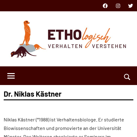
Zum
Facebook
Instagram
Twit
Inhalt
springen
ETHOlogisch
Verhalten
verstehen
Such
Dr. Niklas Kästner
öffn
Niklas Kästner (*1988) ist Verhaltensbiologe. Er studierte
Biowissenschaften und promovierte an der Universität
Münster. Des Weiteren absolvierte er Seminare im