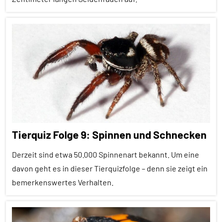
Inter-
Spezies
Alle
Lernen
Artikel
und
Alle
Kognition
Themen
Sinne
Alle
Spinnentiere
Tiergruppen
Wirbellose
Forschung
Tierquiz Folge 9: Spinnen und Schnecken
aktuell
Fressfeinde
Derzeit sind etwa 50.000 Spinnenart bekannt. Um eine
davon geht es in dieser Tierquizfolge – denn sie zeigt ein
Spinnentiere
bemerkenswertes Verhalten.
Wirbellose
Alle