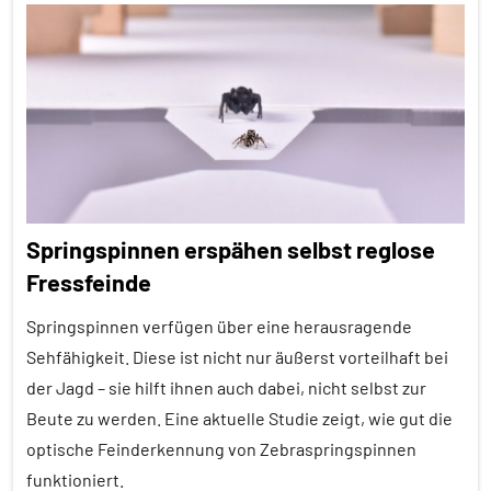
Alle
Artikel
Alle
Themen
Alle
Tiergruppen
Ernährung
Springspinnen erspähen selbst reglose
Forschung
Fressfeinde
aktuell
Springspinnen verfügen über eine herausragende
Fressfeinde
Sehfähigkeit. Diese ist nicht nur äußerst vorteilhaft bei
Inter-
der Jagd – sie hilft ihnen auch dabei, nicht selbst zur
Spezies
Beute zu werden. Eine aktuelle Studie zeigt, wie gut die
Neozoon
optische Feinderkennung von Zebraspringspinnen
Säugetiere
funktioniert.