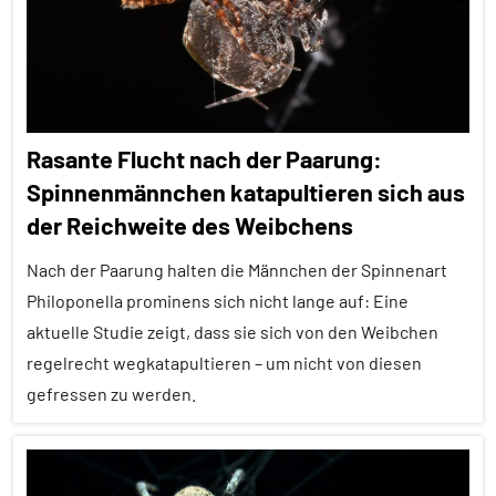
Themen
Alle
Tiergruppen
Ernährung
Rasante Flucht nach der Paarung:
Forschung
Spinnenmännchen katapultieren sich aus
aktuell
der Reichweite des Weibchens
Fressfeinde
Nach der Paarung halten die Männchen der Spinnenart
Insekten
Philoponella prominens sich nicht lange auf: Eine
Inter-
aktuelle Studie zeigt, dass sie sich von den Weibchen
Spezies
regelrecht wegkatapultieren – um nicht von diesen
Kommunikation
gefressen zu werden.
Spinnentiere
Alle
Wirbellose
Artikel