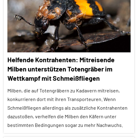
Folgen
Alle
Tiergruppen
Spinnentiere
Tierquiz
Übrige
Helfende Kontrahenten: Mitreisende
Wirbellose
Milben unterstützen Totengräber im
Wirbellose
Wettkampf mit Schmeißfliegen
Milben, die auf Totengräbern zu Kadavern mitreisen,
konkurrieren dort mit ihren Transporteuren. Wenn
Schmeißfliegen allerdings als zusätzliche Kontrahenten
dazustoßen, verhelfen die Milben den Käfern unter
bestimmten Bedingungen sogar zu mehr Nachwuchs.