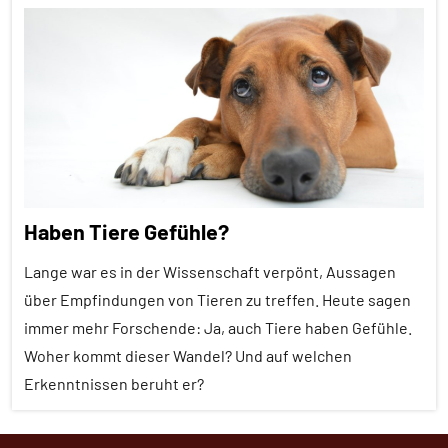
Alle
Artikel
Alle
Themen
Alle
Tiergruppen
Brutpflege
Haben Tiere Gefühle?
Ernährung
Lange war es in der Wissenschaft verpönt, Aussagen
Forschung
über Empfindungen von Tieren zu treffen. Heute sagen
aktuell
immer mehr Forschende: Ja, auch Tiere haben Gefühle.
Fortpflanzung
Woher kommt dieser Wandel? Und auf welchen
Insekten
Erkenntnissen beruht er?
Inter-
Spezies
Alle