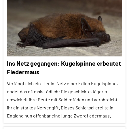
Alle
Artikel
Alle
Themen
Alle
Tiergruppen
Fressfeinde
Ins Netz gegangen: Kugelspinne erbeutet
In
Fledermaus
aller
Kürze
Verfängt sich ein Tier im Netz einer Edlen Kugelspinne,
Sinne
endet das oftmals tödlich: Die geschickte Jägerin
umwickelt ihre Beute mit Seidenfäden und verabreicht
Spinnentiere
ihr ein starkes Nervengift. Dieses Schicksal ereilte in
Wirbellose
England nun offenbar eine junge Zwergfledermaus.