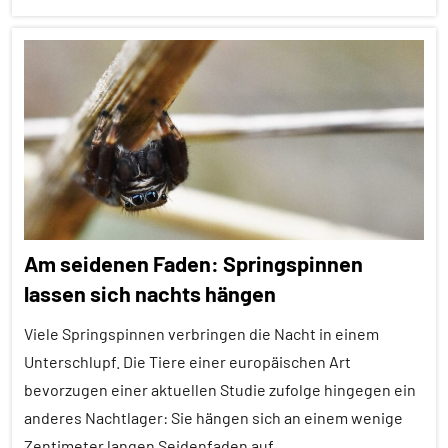
Spinnentiere
Alle
Wirbellose
Artikel
Wirbeltiere
Alle
Themen
Alle
Tiergruppen
Ausgewählte
Am seidenen Faden: Springspinnen
Artikel
lassen sich nachts hängen
Empfohlene
Artikel
Viele Springspinnen verbringen die Nacht in einem
Forschung
Unterschlupf. Die Tiere einer europäischen Art
aktuell
bevorzugen einer aktuellen Studie zufolge hingegen ein
anderes Nachtlager: Sie hängen sich an einem wenige
Fressfeinde
Zentimeter langen Seidenfaden auf.