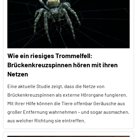
Alle
Themen
Alle
Tiergruppen
Fortbewegung
Wie ein riesiges Trommelfell:
Fortpflanzung
Brückenkreuzspinnen hören mit ihren
Fressfeinde
Netzen
In
Eine aktuelle Studie zeigt, dass die Netze von
aller
Brückenkreuzspinnen als externe Hörorgane fungieren.
Kürze
Mit ihrer Hilfe können die Tiere offenbar Geräusche aus
Sozialverhalten
großer Entfernung wahrnehmen – und sogar ausmachen,
Spinnentiere
aus welcher Richtung sie eintreffen.
Wirbellose