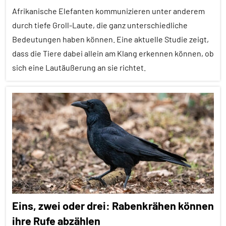
Afrikanische Elefanten kommunizieren unter anderem
Fressfeinde
durch tiefe Groll-Laute, die ganz unterschiedliche
Insekten
Bedeutungen haben können. Eine aktuelle Studie zeigt,
Inter-
dass die Tiere dabei allein am Klang erkennen können, ob
Spezies
sich eine Lautäußerung an sie richtet.
Kommunikation
Alle
Spinnentiere
Artikel
Wirbellose
Alle
Themen
Alle
Tiergruppen
Forschung
Eins, zwei oder drei: Rabenkrähen können
aktuell
ihre Rufe abzählen
Kommunikation