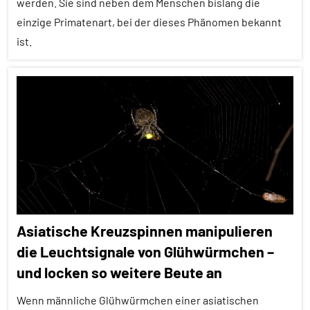
werden. Sie sind neben dem Menschen bislang die
einzige Primatenart, bei der dieses Phänomen bekannt
ist.
Alle
Artikel
Alle
Themen
Alle
Tiergruppen
Forschung
Asiatische Kreuzspinnen manipulieren
aktuell
die Leuchtsignale von Glühwürmchen –
In
und locken so weitere Beute an
aller
Kürze
Wenn männliche Glühwürmchen einer asiatischen