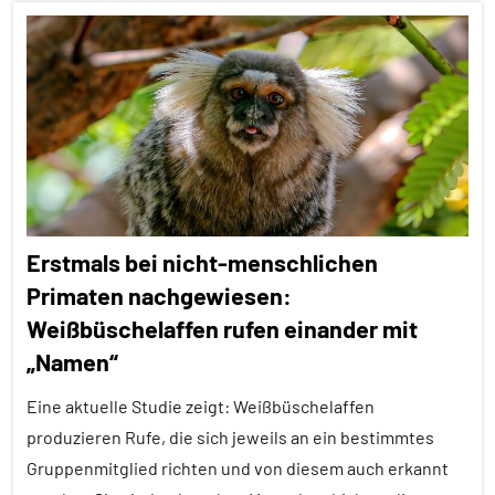
Wirbeltiere
Alle
Artikel
Alle
Themen
Alle
Tiergruppen
Forschung
Erstmals bei nicht-menschlichen
aktuell
Primaten nachgewiesen:
Kommunikation
Weißbüschelaffen rufen einander mit
Säugetiere
„Namen“
Sozialverhalten
Eine aktuelle Studie zeigt: Weißbüschelaffen
Warnrufe
produzieren Rufe, die sich jeweils an ein bestimmtes
Wirbeltiere
Gruppenmitglied richten und von diesem auch erkannt