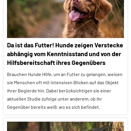
Alle
Themen
Alle
Tiergruppen
Forschung
Da ist das Futter! Hunde zeigen Verstecke
aktuell
abhängig vom Kenntnisstand und von der
Haustiere
Hilfsbereitschaft ihres Gegenübers
Kommunikation
Brauchen Hunde Hilfe, um an Futter zu gelangen, weisen
Lernen
sie Menschen oft mit intensiven Blicken auf das Objekt
und
ihrer Begierde hin. Dabei berücksichtigen sie einer
Kognition
aktuellen Studie zufolge unter anderem, ob ihr
Säugetiere
Gegenüber bereits weiß, wo es sich befindet.
Spielverhalten
Wirbeltiere
Alle