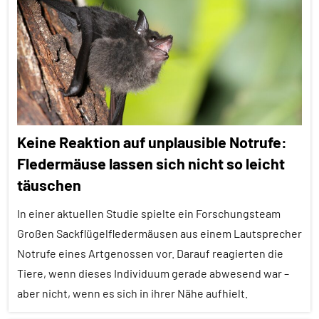
Säugetiere
Artikel
Wirbeltiere
Alle
Themen
Alle
Tiergruppen
Brutpflege
Keine Reaktion auf unplausible Notrufe:
Forschung
Fledermäuse lassen sich nicht so leicht
aktuell
täuschen
In
aller
In einer aktuellen Studie spielte ein Forschungsteam
Kürze
Großen Sackflügelfledermäusen aus einem Lautsprecher
Notrufe eines Artgenossen vor. Darauf reagierten die
Kommunikation
Tiere, wenn dieses Individuum gerade abwesend war –
Säugetiere
aber nicht, wenn es sich in ihrer Nähe aufhielt.
Sozialverhalten