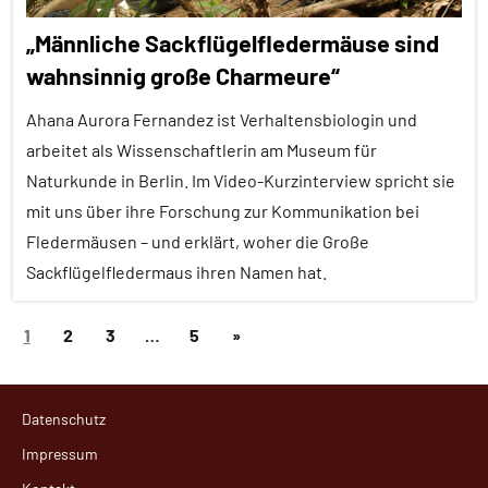
Empfohlene
„Männliche Sackflügelfledermäuse sind
Artikel
wahnsinnig große Charmeure“
Forschung
aktuell
Ahana Aurora Fernandez ist Verhaltensbiologin und
Haustiere
arbeitet als Wissenschaftlerin am Museum für
Naturkunde in Berlin. Im Video-Kurzinterview spricht sie
Inter-
mit uns über ihre Forschung zur Kommunikation bei
Spezies
Fledermäusen – und erklärt, woher die Große
Kommunikation
Sackflügelfledermaus ihren Namen hat.
Lernen
und
Seitennummerierung
Nächste
1
2
3
…
5
»
Alle
Kognition
der
Artikel
Beiträge
Säugetiere
Beiträge
Alle
Datenschutz
Themen
Wirbeltiere
Impressum
Alle