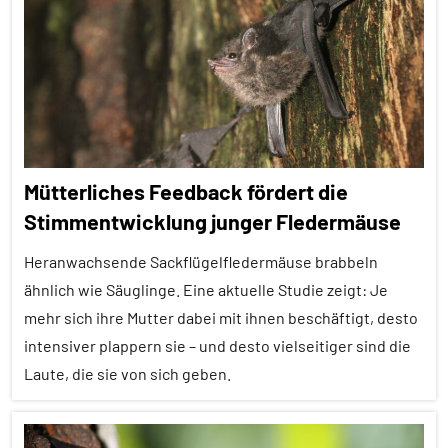
Artikel
Alle
Themen
Alle
Tiergruppen
Forschung
Mütterliches Feedback fördert die
aktuell
Stimmentwicklung junger Fledermäuse
Haustiere
Heranwachsende Sackflügelfledermäuse brabbeln
Inter-
Spezies
ähnlich wie Säuglinge. Eine aktuelle Studie zeigt: Je
mehr sich ihre Mutter dabei mit ihnen beschäftigt, desto
Kommunikation
intensiver plappern sie – und desto vielseitiger sind die
Lernen
Laute, die sie von sich geben.
und
Kognition
Alle