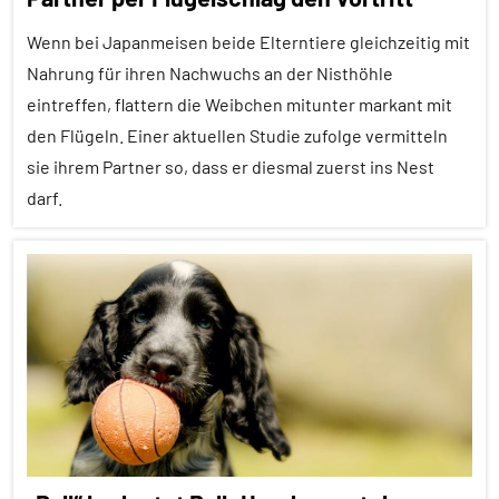
In
aller
Wenn bei Japanmeisen beide Elterntiere gleichzeitig mit
Kürze
Nahrung für ihren Nachwuchs an der Nisthöhle
Kommunikation
eintreffen, flattern die Weibchen mitunter markant mit
den Flügeln. Einer aktuellen Studie zufolge vermitteln
Lernen
sie ihrem Partner so, dass er diesmal zuerst ins Nest
und
Kognition
darf.
Sozialverhalten
Alle
Vögel
Artikel
Wirbeltiere
Alle
Themen
Alle
Tiergruppen
Forschung
aktuell