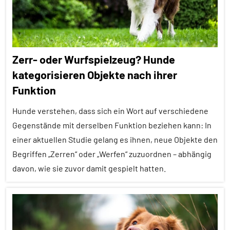
Alle
Tiergruppen
Forschung
Zerr- oder Wurfspielzeug? Hunde
aktuell
kategorisieren Objekte nach ihrer
Haustiere
Funktion
Kommunikation
Hunde verstehen, dass sich ein Wort auf verschiedene
Lernen
Gegenstände mit derselben Funktion beziehen kann: In
und
einer aktuellen Studie gelang es ihnen, neue Objekte den
Kognition
Begriffen „Zerren“ oder „Werfen“ zuzuordnen – abhängig
Säugetiere
davon, wie sie zuvor damit gespielt hatten.
Wirbeltiere
Alle
Artikel