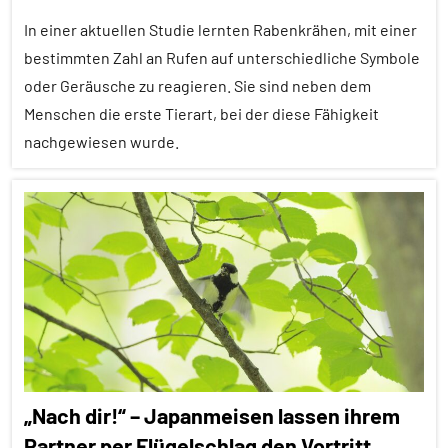
In einer aktuellen Studie lernten Rabenkrähen, mit einer
Säugetiere
bestimmten Zahl an Rufen auf unterschiedliche Symbole
Sozialverhalten
oder Geräusche zu reagieren. Sie sind neben dem
Wirbeltiere
Menschen die erste Tierart, bei der diese Fähigkeit
nachgewiesen wurde.
Alle
Artikel
Alle
Themen
Alle
Tiergruppen
Forschung
„Nach dir!“ – Japanmeisen lassen ihrem
aktuell
Partner per Flügelschlag den Vortritt