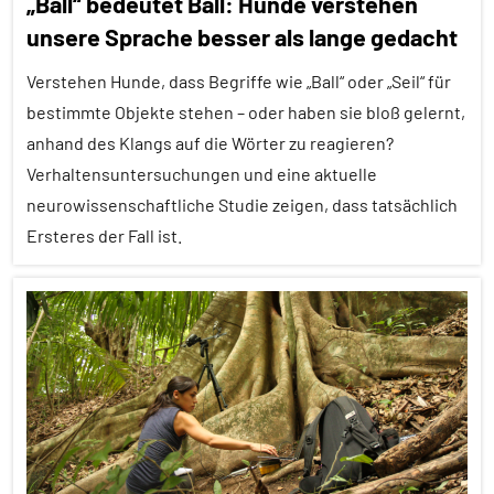
„Ball“ bedeutet Ball: Hunde verstehen
unsere Sprache besser als lange gedacht
In
aller
Verstehen Hunde, dass Begriffe wie „Ball“ oder „Seil“ für
Kürze
bestimmte Objekte stehen – oder haben sie bloß gelernt,
Kommunikation
anhand des Klangs auf die Wörter zu reagieren?
Verhaltensuntersuchungen und eine aktuelle
Sozialverhalten
neurowissenschaftliche Studie zeigen, dass tatsächlich
Vögel
Ersteres der Fall ist.
Wirbeltiere
Alle
Artikel
Alle
Themen
Alle
Tiergruppen