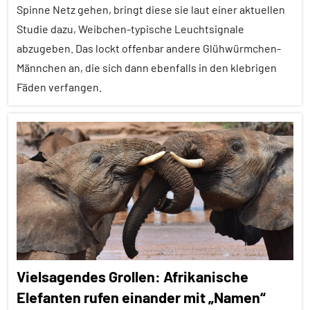
Kommunikation
Spinne Netz gehen, bringt diese sie laut einer aktuellen
Studie dazu, Weibchen-typische Leuchtsignale
Säugetiere
abzugeben. Das lockt offenbar andere Glühwürmchen-
Sozialverhalten
Männchen an, die sich dann ebenfalls in den klebrigen
Wirbeltiere
Fäden verfangen.
Alle
Artikel
Alle
Themen
Alle
Tiergruppen
Ernährung
Vielsagendes Grollen: Afrikanische
Forschung
Elefanten rufen einander mit „Namen“
aktuell