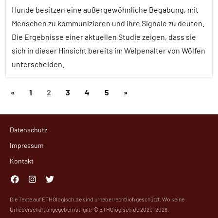
Hunde besitzen eine außergewöhnliche Begabung, mit
Lernen
und
Menschen zu kommunizieren und ihre Signale zu deuten.
Kognition
Die Ergebnisse einer aktuellen Studie zeigen, dass sie
sich in dieser Hinsicht bereits im Welpenalter von Wölfen
Säugetiere
unterscheiden.
Soziales
Lernen
Seitennummerierung
Vorherige
Nächste
«
1
2
3
4
5
»
Alle
Sozialverhalten
der
Beiträge
Artikel
Beiträge
Wirbeltiere
Beiträge
Alle
Datenschutz
Themen
Impressum
Alle
Kontakt
Tiergruppen
Facebook
Instagram
Twitter
Forschung
aktuell
Die Texte auf ETHOlogisch.de sind urheberrechtlich geschützt. Wo keine
Urheberschaft angegeben ist, gilt: © ETHOlogisch.de 2020-2026.
Haustiere