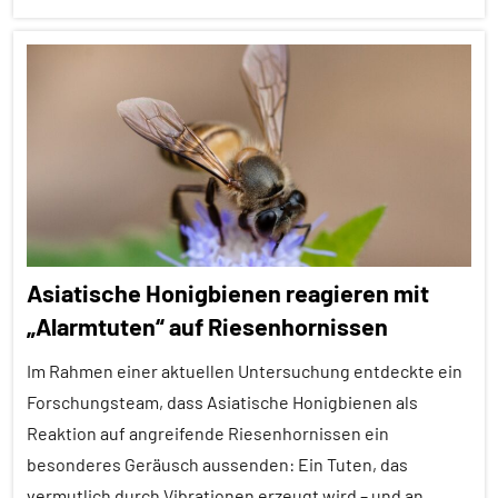
Kommunikation
Säugetiere
Alle
Artikel
Sinne
Alle
Tarnung
Themen
Wirbellose
Alle
Tiergruppen
Wirbeltiere
Forschung
Asiatische Honigbienen reagieren mit
aktuell
„Alarmtuten“ auf Riesenhornissen
Kommunikation
Im Rahmen einer aktuellen Untersuchung entdeckte ein
Lernen
und
Forschungsteam, dass Asiatische Honigbienen als
Kognition
Reaktion auf angreifende Riesenhornissen ein
besonderes Geräusch aussenden: Ein Tuten, das
Säugetiere
vermutlich durch Vibrationen erzeugt wird – und an