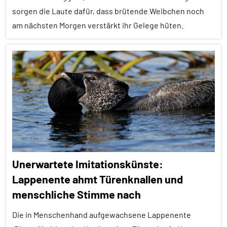
Spezies
sorgen die Laute dafür, dass brütende Weibchen noch
Lernen
am nächsten Morgen verstärkt ihr Gelege hüten.
und
Kognition
Alle
Umwelteinflüsse
Artikel
Vögel
Alle
Themen
Wirbeltiere
Alle
Tiergruppen
Brutpflege
Unerwartete Imitationskünste:
Forschung
Lappenente ahmt Türenknallen und
aktuell
menschliche Stimme nach
Fortpflanzung
Die in Menschenhand aufgewachsene Lappenente
Inter-