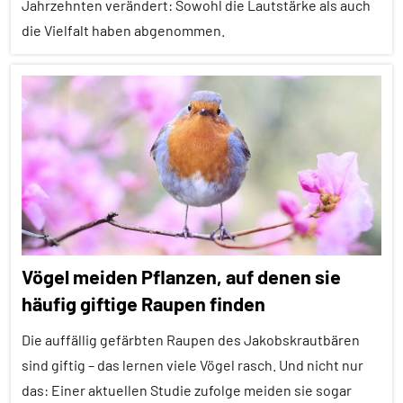
Jahrzehnten verändert: Sowohl die Lautstärke als auch
Kommunikation
die Vielfalt haben abgenommen.
Sozialverhalten
Alle
Warnrufe
Artikel
Wirbellose
Alle
Themen
Alle
Tiergruppen
Empfohlene
Vögel meiden Pflanzen, auf denen sie
Artikel
häufig giftige Raupen finden
Forschung
aktuell
Die auffällig gefärbten Raupen des Jakobskrautbären
In
sind giftig – das lernen viele Vögel rasch. Und nicht nur
aller
das: Einer aktuellen Studie zufolge meiden sie sogar