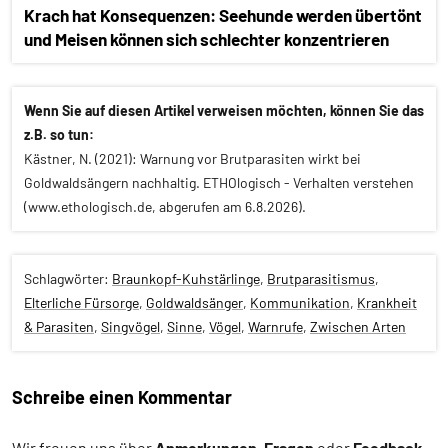
Krach hat Konsequenzen: Seehunde werden übertönt
und Meisen können sich schlechter konzentrieren
Wenn Sie auf diesen Artikel verweisen möchten, können Sie das
z.B. so tun:
Kästner, N. (2021): Warnung vor Brutparasiten wirkt bei
Goldwaldsängern nachhaltig. ETHOlogisch - Verhalten verstehen
(www.ethologisch.de, abgerufen am 6.8.2026).
Schlagwörter:
Braunkopf-Kuhstärlinge
,
Brutparasitismus
,
Elterliche Fürsorge
,
Goldwaldsänger
,
Kommunikation
,
Krankheit
& Parasiten
,
Singvögel
,
Sinne
,
Vögel
,
Warnrufe
,
Zwischen Arten
Schreibe einen Kommentar
Alle
Artikel
Wir freuen uns über
Anmerkungen
,
Fragen
oder
Feedback