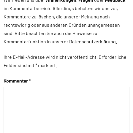
im Kommentarbereich! Allerdings behalten wir uns vor,
Alle
Themen
Kommentare zu löschen, die unserer Meinung nach
rechtswidrig oder aus anderen Gründen unangemessen
Alle
sind. Bitte beachten Sie auch die Hinweise zur
Tiergruppen
Kommentarfunktion in unserer
Datenschutzerklärung
.
Brutpflege
Forschung
Ihre E-Mail-Adresse wird nicht veröffentlicht.
Erforderliche
aktuell
Felder sind mit
*
markiert
Fortpflanzung
Kommentar
*
Inter-
Spezies
Kommunikation
Sozialverhalten
Vögel