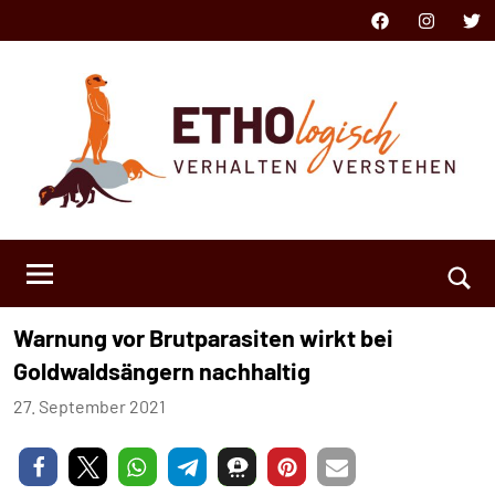
Zum
Facebook
Instagram
Twit
Inhalt
springen
ETHOlogisch
Verhalten
verstehen
Such
Warnung vor Brutparasiten wirkt bei
öffn
Goldwaldsängern nachhaltig
27. September 2021
Niklas
Keine
Kästner
Kommentare