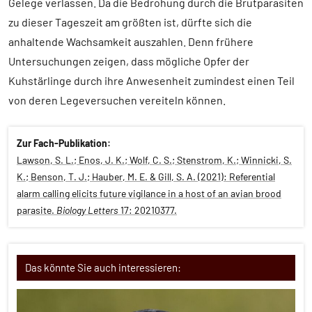
Gelege verlassen. Da die Bedrohung durch die Brutparasiten
zu dieser Tageszeit am größten ist, dürfte sich die
anhaltende Wachsamkeit auszahlen. Denn frühere
Untersuchungen zeigen, dass mögliche Opfer der
Kuhstärlinge durch ihre Anwesenheit zumindest einen Teil
von deren Legeversuchen vereiteln können.
Zur Fach-Publikation:
Lawson, S. L.; Enos, J. K.; Wolf, C. S.; Stenstrom, K.; Winnicki, S.
K.; Benson, T. J.; Hauber, M. E. & Gill, S. A. (2021): Referential
alarm calling elicits future vigilance in a host of an avian brood
parasite.
Biology Letters
17: 20210377.
Das könnte Sie auch interessieren: