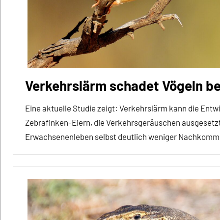
Inter-
Spezies
Vögel
Wirbeltiere
Verkehrslärm schadet Vögeln ber
Eine aktuelle Studie zeigt: Verkehrslärm kann die Entw
Zebrafinken-Eiern, die Verkehrsgeräuschen ausgesetzt
Erwachsenenleben selbst deutlich weniger Nachkomm
Alle
Artikel
Alle
Themen