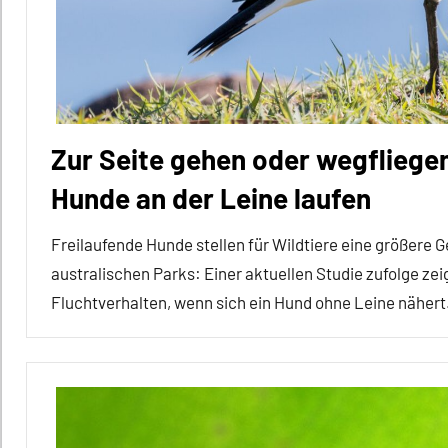
Forschung
aktuell
Inter-
Spezies
Klimawandel
Zur Seite gehen oder wegfliege
und
anthropogene
Hunde an der Leine laufen
Einflüsse
Freilaufende Hunde stellen für Wildtiere eine größere G
Neozoon
australischen Parks: Einer aktuellen Studie zufolge z
Reptilien
Fluchtverhalten, wenn sich ein Hund ohne Leine nähert
Sterberisiko
Alle
Wirbeltiere
Artikel
Alle