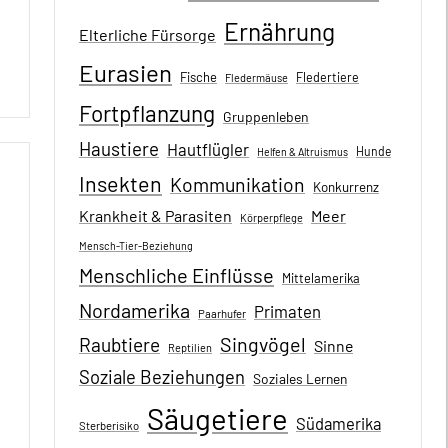
Ernährung
Elterliche Fürsorge
Eurasien
Fische
Fledertiere
Fledermäuse
Fortpflanzung
Gruppenleben
Haustiere
Hautflügler
Hunde
Helfen & Altruismus
Insekten
Kommunikation
Konkurrenz
Krankheit & Parasiten
Meer
Körperpflege
Mensch-Tier-Beziehung
Menschliche Einflüsse
Mittelamerika
Nordamerika
Primaten
Paarhufer
Singvögel
Raubtiere
Sinne
Reptilien
Soziale Beziehungen
Soziales Lernen
Säugetiere
Südamerika
Sterberisiko