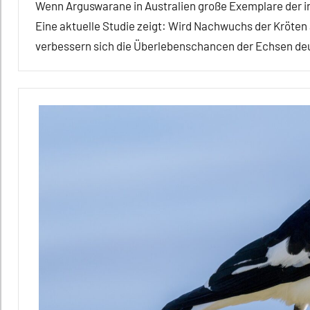
Wenn Arguswarane in Australien große Exemplare der inv
Eine aktuelle Studie zeigt: Wird Nachwuchs der Kröten 
verbessern sich die Überlebenschancen der Echsen deu
Alle
Artikel
Alle
Themen
Alle
Tiergruppen
Amphibien
Erfahrungen
Ernährung