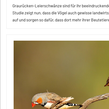
Graurücken-Leierschwänze sind für ihr beeindruckende
Studie zeigt nun, dass die Vögel auch gewisse landwirt
auf und sorgen so dafür, dass dort mehr ihrer Beutetie
Alle
Artikel
Alle
Themen
Alle
Tiergruppen
Ernährung
Forschung
aktuell