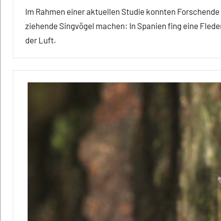
Im Rahmen einer aktuellen Studie konnten Forschende 
ziehende Singvögel machen: In Spanien fing eine Flede
der Luft.
Alle
Artikel
Alle
Themen
Alle
Tiergruppen
Ernährung
Forschung
aktuell