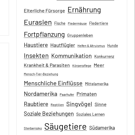
Ernährung
Elterliche Fürsorge
Eurasien
Fische
Fledertiere
Fledermäuse
Fortpflanzung
Gruppenleben
Haustiere
Hautflügler
Hunde
Helfen & Altruismus
Insekten
Kommunikation
Konkurrenz
Krankheit & Parasiten
Meer
Körperpflege
Mensch-Tier-Beziehung
Menschliche Einflüsse
Mittelamerika
Nordamerika
Primaten
Paarhufer
Singvögel
Raubtiere
Sinne
Reptilien
Soziale Beziehungen
Soziales Lernen
Säugetiere
Südamerika
Sterberisiko