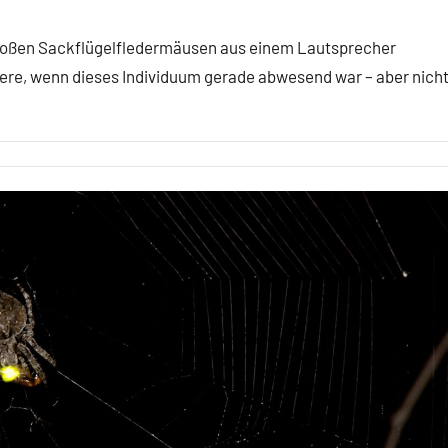
 Großen Sackflügelfledermäusen aus einem Lautsprecher
iere, wenn dieses Individuum gerade abwesend war – aber nicht