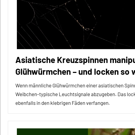
Säugetiere
Sozialverhalten
Warnrufe
Wirbeltiere
Asiatische Kreuzspinnen manipu
Glühwürmchen – und locken so w
Wenn männliche Glühwürmchen einer asiatischen Spinne 
Weibchen-typische Leuchtsignale abzugeben. Das loc
ebenfalls in den klebrigen Fäden verfangen.
Alle
Artikel