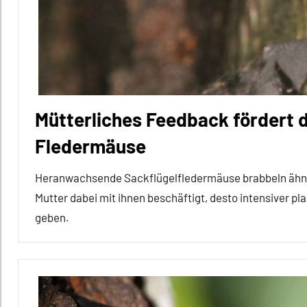
Inter-
Spezies
Säugetiere
Vögel
Wirbeltiere
Mütterliches Feedback fördert 
Fledermäuse
Heranwachsende Sackflügelfledermäuse brabbeln ähnlich
Mutter dabei mit ihnen beschäftigt, desto intensiver plap
geben.
Alle
Artikel