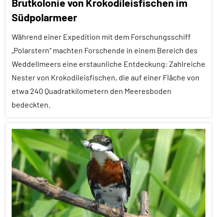
Brutkolonie von Krokodileisfischen im
Forschung
Südpolarmeer
aktuell
Während einer Expedition mit dem Forschungsschiff
Lernen
„Polarstern“ machten Forschende in einem Bereich des
und
Kognition
Weddellmeers eine erstaunliche Entdeckung: Zahlreiche
Nester von Krokodileisfischen, die auf einer Fläche von
Wirbeltiere
etwa 240 Quadratkilometern den Meeresboden
bedeckten.
Alle
Artikel
Alle
Themen
Alle
Tiergruppen