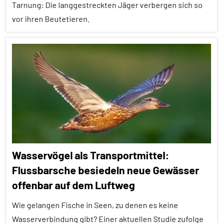
Tarnung: Die langgestreckten Jäger verbergen sich so
Kommunikation
vor ihren Beutetieren.
Sozialverhalten
Alle
Wirbeltiere
Artikel
Alle
Themen
Alle
Tiergruppen
Fische
Wasservögel als Transportmittel:
Forschung
Flussbarsche besiedeln neue Gewässer
aktuell
offenbar auf dem Luftweg
In
aller
Wie gelangen Fische in Seen, zu denen es keine
Kürze
Wasserverbindung gibt? Einer aktuellen Studie zufolge