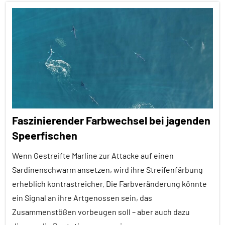
Alle
Artikel
Alle
Themen
Alle
Tiergruppen
Fische
Faszinierender Farbwechsel bei jagenden
Forschung
Speerfischen
aktuell
Wenn Gestreifte Marline zur Attacke auf einen
Fressfeinde
Sardinenschwarm ansetzen, wird ihre Streifenfärbung
In
erheblich kontrastreicher. Die Farbveränderung könnte
aller
ein Signal an ihre Artgenossen sein, das
Kürze
Zusammenstößen vorbeugen soll – aber auch dazu
Inter-