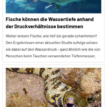
Tiergruppen
Fische
Fische können die Wassertiefe anhand
Forschung
der Druckverhältnisse bestimmen
aktuell
Woher wissen Fische, wie tief sie gerade schwimmen?
Fressfeinde
Den Ergebnissen einer aktuellen Studie zufolge setzen
Inter-
sie dabei auf den Wasserdruck – ganz ähnlich wie die von
Spezies
Menschen beim Tauchen verwendeten Tiefenmesser.
Vögel
Wirbeltiere
Alle
Artikel
Alle
Themen
Alle
Tiergruppen