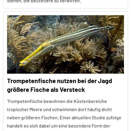
dienen, die Beutetiere zu verwirren.
Spezies
Wirbeltiere
Alle
Artikel
Alle
Themen
Alle
Tiergruppen
Ernährung
Trompetenfische nutzen bei der Jagd
Fische
größere Fische als Versteck
Forschung
Trompetenfische bewohnen die Küstenbereiche
aktuell
tropischer Meere und schwimmen dort häufig dicht
In
neben größeren Fischen. Einer aktuellen Studie zufolge
aller
handelt es sich dabei um eine besondere Form der
Kürze