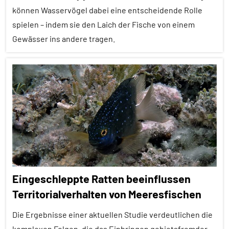
können Wasservögel dabei eine entscheidende Rolle
Inter-
Spezies
spielen – indem sie den Laich der Fische von einem
Gewässer ins andere tragen.
Tarnung
Wirbeltiere
Alle
Artikel
Alle
Themen
Alle
Tiergruppen
Empfohlene
Eingeschleppte Ratten beeinflussen
Artikel
Territorialverhalten von Meeresfischen
Fische
Die Ergebnisse einer aktuellen Studie verdeutlichen die
Forschung
aktuell
komplexen Folgen, die das Einbringen gebietsfremder