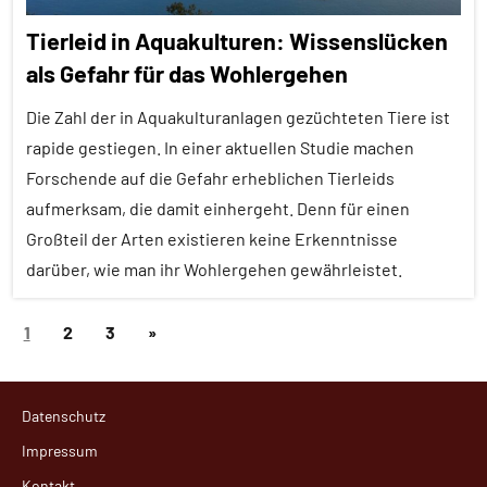
Ausgewählte
Tierleid in Aquakulturen: Wissenslücken
Artikel
als Gefahr für das Wohlergehen
Empfohlene
Artikel
Die Zahl der in Aquakulturanlagen gezüchteten Tiere ist
Ernährung
rapide gestiegen. In einer aktuellen Studie machen
Forschende auf die Gefahr erheblichen Tierleids
Fische
aufmerksam, die damit einhergeht. Denn für einen
Forschung
Großteil der Arten existieren keine Erkenntnisse
aktuell
darüber, wie man ihr Wohlergehen gewährleistet.
Wirbeltiere
Seitennummerierung
Nächste
1
2
3
»
Alle
der
Artikel
Beiträge
Beiträge
Alle
Datenschutz
Themen
Impressum
Alle
Kontakt