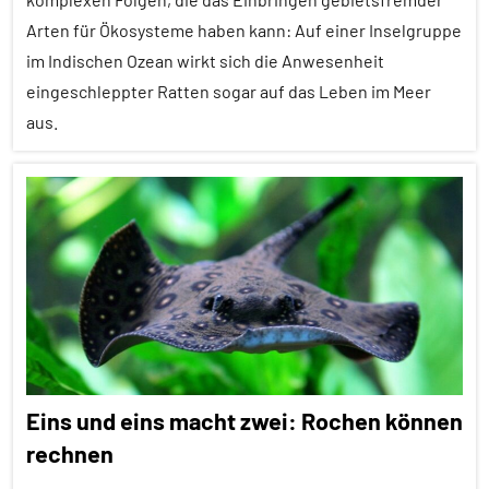
Arten für Ökosysteme haben kann: Auf einer Inselgruppe
Fortbewegung
im Indischen Ozean wirkt sich die Anwesenheit
Inter-
eingeschleppter Ratten sogar auf das Leben im Meer
Spezies
aus.
Migration
Aggression
Vögel
Alle
Wirbeltiere
Artikel
Alle
Themen
Alle
Tiergruppen
Eins und eins macht zwei: Rochen können
Ernährung
rechnen
Fische