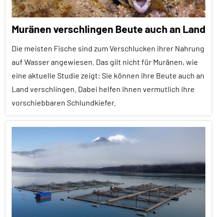
Ernährung
Muränen verschlingen Beute auch an Land
Fische
Die meisten Fische sind zum Verschlucken ihrer Nahrung
Forschung
auf Wasser angewiesen. Das gilt nicht für Muränen, wie
aktuell
eine aktuelle Studie zeigt: Sie können ihre Beute auch an
Lernen
Land verschlingen. Dabei helfen ihnen vermutlich ihre
und
vorschiebbaren Schlundkiefer.
Kognition
Orientierung
Alle
Sinne
Artikel
Wirbeltiere
Alle
Themen
Alle
Tiergruppen