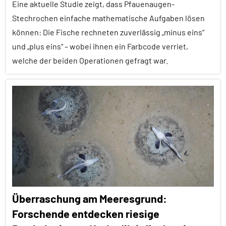
Eine aktuelle Studie zeigt, dass Pfauenaugen-
Forschung
Stechrochen einfache mathematische Aufgaben lösen
aktuell
können: Die Fische rechneten zuverlässig „minus eins“
Inter-
und „plus eins“ – wobei ihnen ein Farbcode verriet,
Spezies
welche der beiden Operationen gefragt war.
Klimawandel
und
Alle
anthropogene
Artikel
Einflüsse
Alle
Neozoon
Themen
Säugetiere
Alle
Tiergruppen
Sozialverhalten
Empfohlene
Wirbeltiere
Überraschung am Meeresgrund:
Artikel
Forschende entdecken riesige
Fische