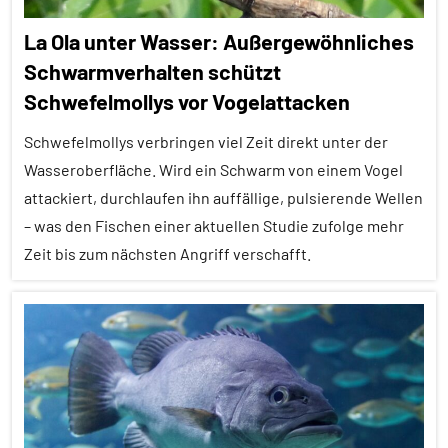
Ausgewählte
La Ola unter Wasser: Außergewöhnliches
Artikel
Schwarmverhalten schützt
Brutpflege
Schwefelmollys vor Vogelattacken
Empfohlene
Artikel
Schwefelmollys verbringen viel Zeit direkt unter der
Wasseroberfläche. Wird ein Schwarm von einem Vogel
Fische
attackiert, durchlaufen ihn auffällige, pulsierende Wellen
Fortpflanzung
– was den Fischen einer aktuellen Studie zufolge mehr
In
Zeit bis zum nächsten Angriff verschafft.
aller
Kürze
Alle
Nestbau
Artikel
Soziale
Alle
Organisation
Themen
Wirbeltiere
Alle