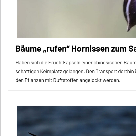
Inter-
Spezies
Klimawandel
und
Bäume „rufen“ Hornissen zum 
anthropogene
Einflüsse
Haben sich die Fruchtkapseln einer chinesischen Baum
Migration
schattigen Keimplatz gelangen. Den Transport dorthin 
den Pflanzen mit Duftstoffen angelockt werden.
Säugetiere
Wirbeltiere
Alle
Artikel
Alle
Themen