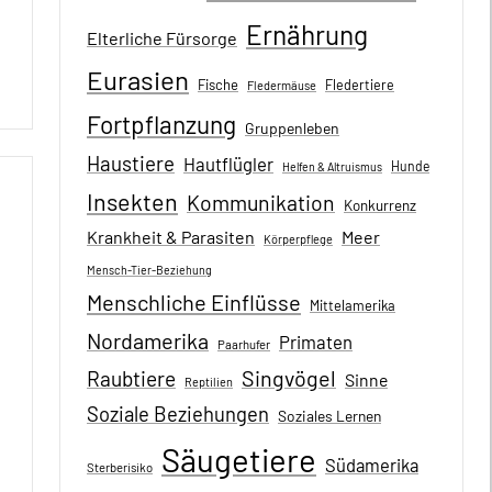
Ernährung
Elterliche Fürsorge
Eurasien
Fische
Fledertiere
Fledermäuse
Fortpflanzung
Gruppenleben
Haustiere
Hautflügler
Hunde
Helfen & Altruismus
Insekten
Kommunikation
Konkurrenz
Krankheit & Parasiten
Meer
Körperpflege
Mensch-Tier-Beziehung
Menschliche Einflüsse
Mittelamerika
Nordamerika
Primaten
Paarhufer
Singvögel
Raubtiere
Sinne
Reptilien
Soziale Beziehungen
Soziales Lernen
Säugetiere
Südamerika
Sterberisiko