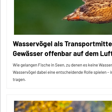
In
aller
Kürze
Insekten
Migration
Wasservögel als Transportmitte
Wirbellose
Gewässer offenbar auf dem Lu
Wie gelangen Fische in Seen, zu denen es keine Wasser
Wasservögel dabei eine entscheidende Rolle spielen – 
tragen.
Alle
Artikel