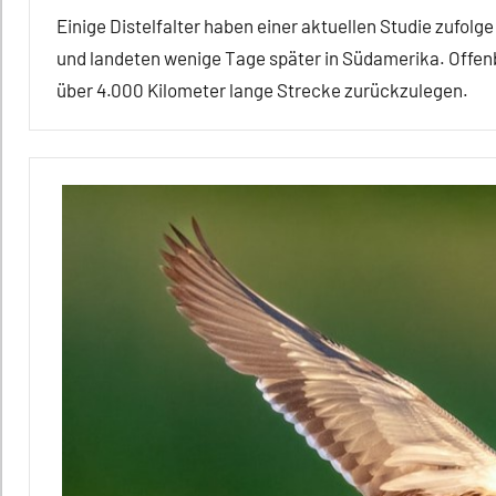
Einige Distelfalter haben einer aktuellen Studie zufolge
und landeten wenige Tage später in Südamerika. Offen
über 4.000 Kilometer lange Strecke zurückzulegen.
Alle
Artikel
Alle
Themen
Alle
Tiergruppen
Forschung
aktuell
Fortbewegung