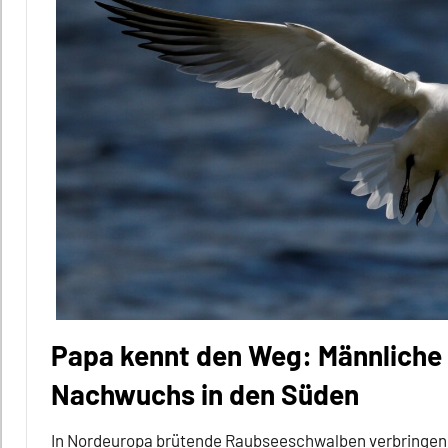
Alle
Tiergruppen
Ernährung
Forschung
aktuell
Insekten
Inter-
Spezies
Migration
Mutualismus
Papa kennt den Weg: Männliche
Sinne
Nachwuchs in den Süden
Wirbellose
In Nordeuropa brütende Raubseeschwalben verbringen da