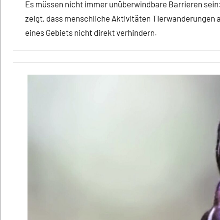
Vögel
Es müssen nicht immer unüberwindbare Barrieren sein:
zeigt, dass menschliche Aktivitäten Tierwanderungen 
Wirbeltiere
eines Gebiets nicht direkt verhindern.
Alle
Artikel
Alle
Themen
Alle
Tiergruppen
Forschung
aktuell
In
aller
Kürze