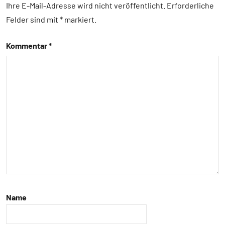
Fische
Ihre E-Mail-Adresse wird nicht veröffentlicht.
Erforderliche
Felder sind mit
*
markiert
Forschung
aktuell
Kommentar
*
In
aller
Kürze
Kommunikation
Sozialverhalten
Wirbeltiere
Name