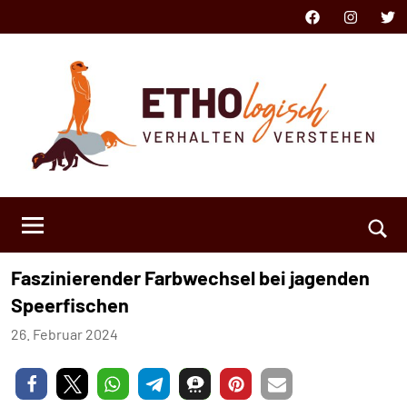
Zum
Facebook
Instagram
Twit
Inhalt
springen
ETHOlogisch
Verhalten
verstehen
Such
Faszinierender Farbwechsel bei jagenden
öffn
Speerfischen
26. Februar 2024
Niklas
Keine
Kästner
Kommentare