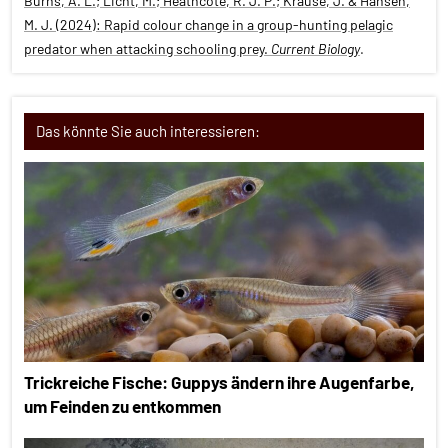
Burns, A. L.; Licht, M.; Heathcote, R. J. P.; Krause, J. & Hansen,
M. J. (2024): Rapid colour change in a group-hunting pelagic
predator when attacking schooling prey.
Current Biology
.
Das könnte Sie auch interessieren:
Trickreiche Fische: Guppys ändern ihre Augenfarbe,
um Feinden zu entkommen