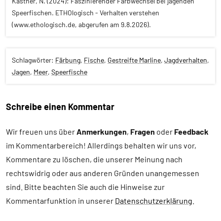
Kästner, N. (2024): Faszinierender Farbwechsel bei jagenden
Speerfischen. ETHOlogisch - Verhalten verstehen
(www.ethologisch.de, abgerufen am 9.8.2026).
Schlagwörter:
Färbung
,
Fische
,
Gestreifte Marline
,
Jagdverhalten
,
Jagen
,
Meer
,
Speerfische
Schreibe einen Kommentar
Alle
Artikel
Wir freuen uns über
Anmerkungen
,
Fragen
oder
Feedback
im Kommentarbereich! Allerdings behalten wir uns vor,
Alle
Themen
Kommentare zu löschen, die unserer Meinung nach
rechtswidrig oder aus anderen Gründen unangemessen
Alle
sind. Bitte beachten Sie auch die Hinweise zur
Tiergruppen
Kommentarfunktion in unserer
Datenschutzerklärung
.
Ernährung