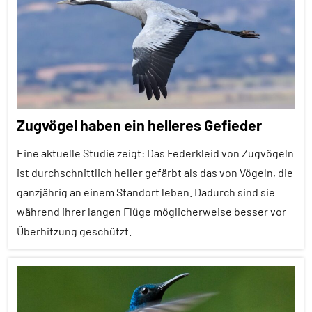
Alle
Themen
Alle
Tiergruppen
Forschung
Zugvögel haben ein helleres Gefieder
aktuell
Fressfeinde
Eine aktuelle Studie zeigt: Das Federkleid von Zugvögeln
ist durchschnittlich heller gefärbt als das von Vögeln, die
Insekten
ganzjährig an einem Standort leben. Dadurch sind sie
Inter-
während ihrer langen Flüge möglicherweise besser vor
Spezies
Überhitzung geschützt.
Wirbellose
Alle
Artikel