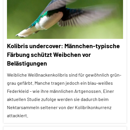
Alle
Themen
Alle
Tiergruppen
Forschung
Kolibris undercover: Männchen-typische
aktuell
Färbung schützt Weibchen vor
Fortbewegung
Belästigungen
Migration
Weibliche Weißnackenkolibris sind für gewöhnlich grün-
Stammesgeschichte
grau gefärbt. Manche tragen jedoch ein blau-weißes
Umwelteinflüsse
Federkleid – wie ihre männlichen Artgenossen. Einer
aktuellen Studie zufolge werden sie dadurch beim
Vögel
Nektarsammeln seltener von der Kolibrikonkurrenz
Wirbeltiere
attackiert.