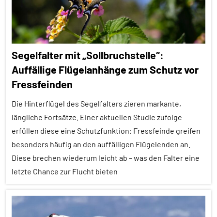
Alle
Tiergruppen
Ernährung
Segelfalter mit „Sollbruchstelle“:
Fische
Auffällige Flügelanhänge zum Schutz vor
Forschung
Fressfeinden
aktuell
Die Hinterflügel des Segelfalters zieren markante,
In
längliche Fortsätze. Einer aktuellen Studie zufolge
aller
erfüllen diese eine Schutzfunktion: Fressfeinde greifen
Kürze
besonders häufig an den auffälligen Flügelenden an.
Kommunikation
Diese brechen wiederum leicht ab – was den Falter eine
Sozialverhalten
letzte Chance zur Flucht bieten
Wirbeltiere
Alle
Artikel