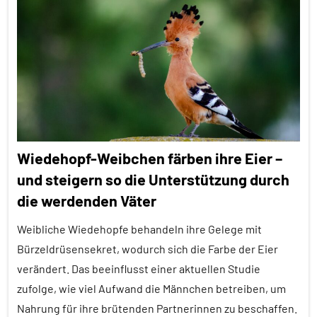
Aggression
Alle
Artikel
Alle
Themen
Alle
Tiergruppen
Wiedehopf-Weibchen färben ihre Eier –
Ernährung
und steigern so die Unterstützung durch
Forschung
die werdenden Väter
aktuell
Weibliche Wiedehopfe behandeln ihre Gelege mit
Konkurrenz
Bürzeldrüsensekret, wodurch sich die Farbe der Eier
Soziale
verändert. Das beeinflusst einer aktuellen Studie
Organisation
zufolge, wie viel Aufwand die Männchen betreiben, um
Sozialverhalten
Nahrung für ihre brütenden Partnerinnen zu beschaffen.