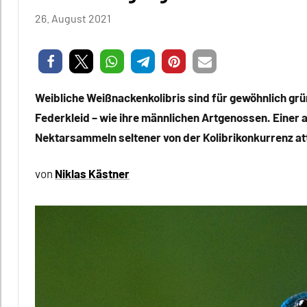
26. August 2021
Niklas
Keine
Kästner
Kommentare
Weibliche Weißnackenkolibris sind für gewöhnlich gr
Federkleid – wie ihre männlichen Artgenossen. Einer 
Nektarsammeln seltener von der Kolibrikonkurrenz at
von
Niklas Kästner