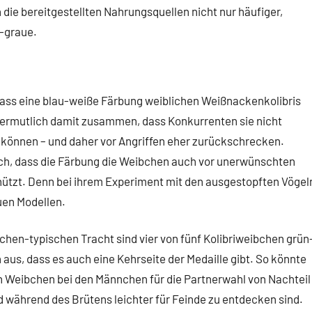
die bereitgestellten Nahrungsquellen nicht nur häufiger,
n-graue.
dass eine blau-weiße Färbung weiblichen Weißnackenkolibris
 vermutlich damit zusammen, dass Konkurrenten sie nicht
können – und daher vor Angriffen eher zurückschrecken.
ich, dass die Färbung die Weibchen auch vor unerwünschten
tzt. Denn bei ihrem Experiment mit den ausgestopften Vögel
uen Modellen.
chen-typischen Tracht sind vier von fünf Kolibriweibchen grün
aus, dass es auch eine Kehrseite der Medaille gibt. So könnte
en Weibchen bei den Männchen für die Partnerwahl von Nachteil
id während des Brütens leichter für Feinde zu entdecken sind.