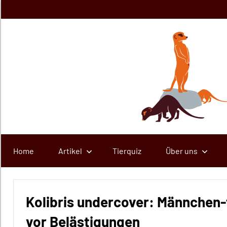
Zum
Inhalt
springen
Home
Artikel
Tierquiz
Über uns
Kolibris undercover: Männchen
vor Belästigungen