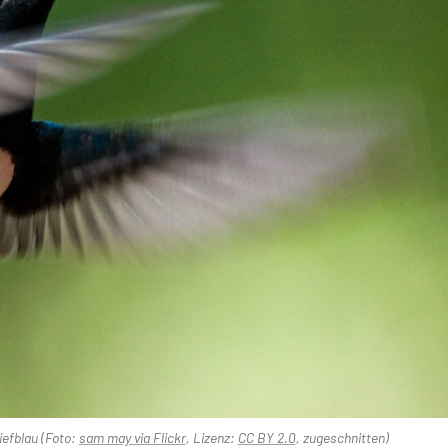
iefblau (Foto:
sam may via Flickr
, Lizenz:
CC BY 2.0
, zugeschnitten)