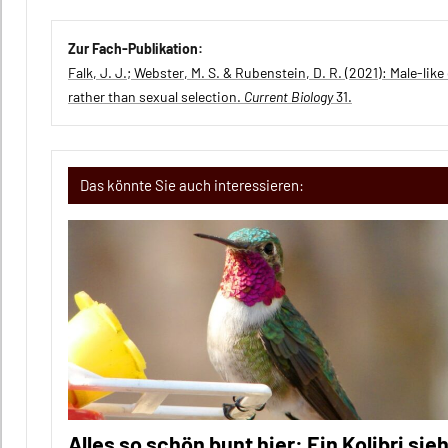
Zur Fach-Publikation:
Falk, J. J.; Webster, M. S. & Rubenstein, D. R. (2021): Male-
rather than sexual selection.
Current Biology
31.
Das könnte Sie auch interessieren:
Alles so schön bunt hier: Ein Kolibri sieh