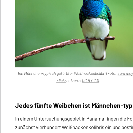
Ein Männchen-typisch gefärbter Weißnackenkolibri (Foto:
sam may 
Flickr
, LIzenz:
CC BY 2.0
)
Jedes fünfte Weibchen ist Männchen-typi
In einem Untersuchungsgebiet in Panama fingen die Fo
zunächst vierhundert Weißnackenkolibris ein und bestim