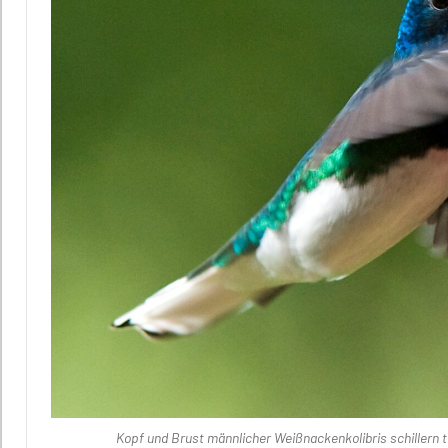
Kopf und Brust männlicher Weißnackenkolibris schillern t