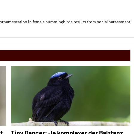
like ornamentation in female hummingbirds results from social harassment
t
Tiny Dancer: Je komplexer der Balztanz,