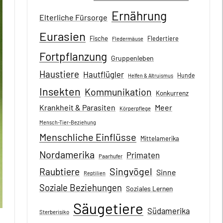
Ernährung
Elterliche Fürsorge
Eurasien
Fische
Fledertiere
Fledermäuse
Fortpflanzung
Gruppenleben
Haustiere
Hautflügler
Hunde
Helfen & Altruismus
Insekten
Kommunikation
Konkurrenz
Krankheit & Parasiten
Meer
Körperpflege
Mensch-Tier-Beziehung
Menschliche Einflüsse
Mittelamerika
Nordamerika
Primaten
Paarhufer
Singvögel
Raubtiere
Sinne
Reptilien
Soziale Beziehungen
Soziales Lernen
Säugetiere
Südamerika
Sterberisiko