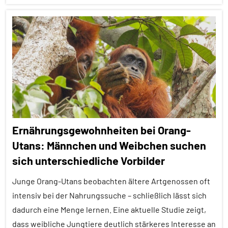
Aggression
Alle
Artikel
Alle
Themen
Alle
Tiergruppen
Ernährungsgewohnheiten bei Orang-
Ernährung
Utans: Männchen und Weibchen suchen
Forschung
sich unterschiedliche Vorbilder
aktuell
Junge Orang-Utans beobachten ältere Artgenossen oft
Konkurrenz
intensiv bei der Nahrungssuche – schließlich lässt sich
Soziale
dadurch eine Menge lernen. Eine aktuelle Studie zeigt,
Organisation
dass weibliche Jungtiere deutlich stärkeres Interesse an