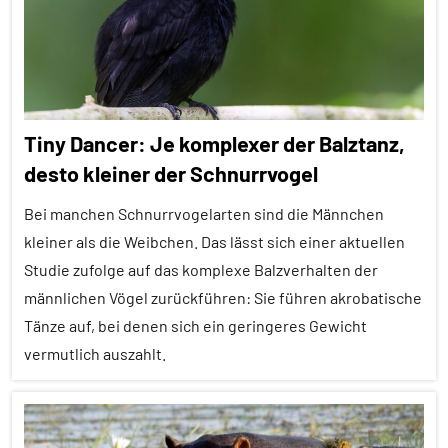
Themen
Alle
Tiergruppen
Forschung
Tiny Dancer: Je komplexer der Balztanz,
aktuell
desto kleiner der Schnurrvogel
Fressfeinde
Bei manchen Schnurrvogelarten sind die Männchen
In
aller
kleiner als die Weibchen. Das lässt sich einer aktuellen
Kürze
Studie zufolge auf das komplexe Balzverhalten der
männlichen Vögel zurückführen: Sie führen akrobatische
Insekten
Tänze auf, bei denen sich ein geringeres Gewicht
Inter-
vermutlich auszahlt.
Spezies
Wirbellose
Alle
Artikel