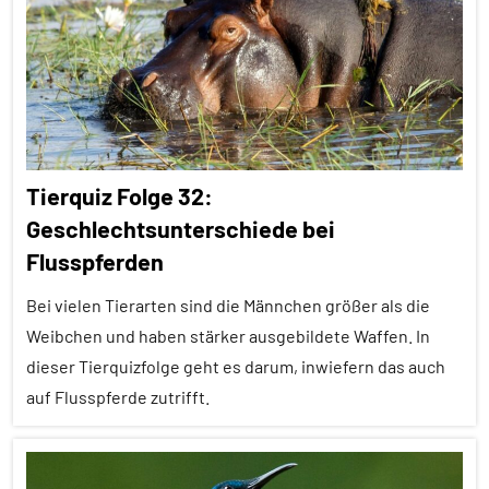
Alle
Themen
Alle
Tiergruppen
Forschung
Tierquiz Folge 32:
aktuell
Geschlechtsunterschiede bei
Fortpflanzung
Flusspferden
Korrelation
Bei vielen Tierarten sind die Männchen größer als die
Sozialverhalten
Weibchen und haben stärker ausgebildete Waffen. In
Stammesgeschichte
dieser Tierquizfolge geht es darum, inwiefern das auch
auf Flusspferde zutrifft.
Vögel
Wirbeltiere
Alle
Folgen