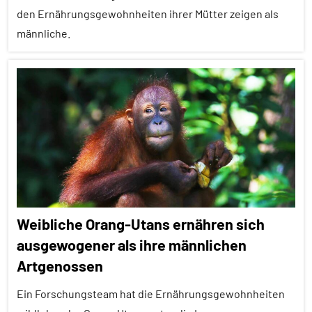
Sozialverhalten
den Ernährungsgewohnheiten ihrer Mütter zeigen als
männliche.
Vögel
Wirbeltiere
Alle
Artikel
Alle
Themen
Alle
Tiergruppen
Ernährung
Weibliche Orang-Utans ernähren sich
Forschung
ausgewogener als ihre männlichen
aktuell
Artgenossen
Lernen
und
Ein Forschungsteam hat die Ernährungsgewohnheiten
Kognition