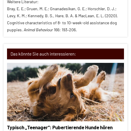
Weitere Literatur:
Bray, E. E.; Gruen, M. E.; Gnanadesikan, G. E.; Horschler, D. J.;
Levy, K. M.; Kennedy, B. S., Hare, B. A. & MacLean, E. L. (2020).
Cognitive characteristics of 8- to 10-week-old assistance dog
puppies.
Animal Behaviour
166: 193–206.
Das könnte Sie auch interessieren:
Typisch „Teenager“: Pubertierende Hunde hören