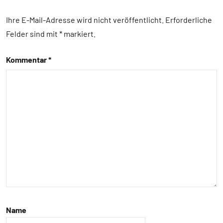
aktuell
Ihre E-Mail-Adresse wird nicht veröffentlicht.
Erforderliche
Haustiere
Felder sind mit
*
markiert
Inter-
Kommentar
*
Spezies
Kommunikation
Lernen
und
Kognition
Mensch-
Tier-
Beziehung
Säugetiere
Sozialverhalten
Name
Wirbeltiere