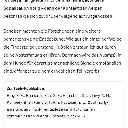
Sozialisation nötig – denn der Kontakt der Welpen
beschränkte sich zuvor überwiegend auf Artgenossen.
Daneben machten die Forschenden eine weitere
bemerkenswerte Entdeckung: Wie gut ein einzelner Welpe
die Fingerzeige verstand, ließ sich erstaunlich gut durch
seine Abstammung erklären. Demnach wird das Ausmaß, in
dem Hunde für derartige menschliche Signale empfänglich
sind, offenbar zu einem erheblichen Teil vererbt.
Zur Fach-Publikation:
Bray, E. E.; Gnanadesikan, G. E.; Horschler, D. J.; Levy, K. M.;
Kennedy, B. S.; Famula, T. R. & MacLean, E. L. (2021) Early-
emerging and highly heritable sensitivity to human
communication in dogs.
Current Biology
31, 1–5.