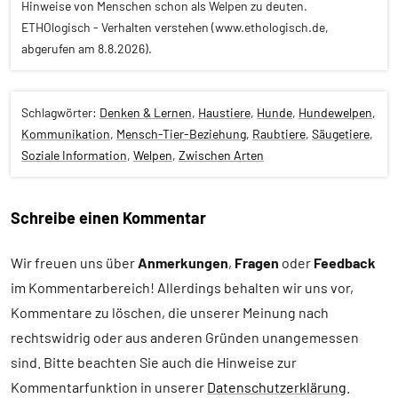
Hinweise von Menschen schon als Welpen zu deuten.
ETHOlogisch - Verhalten verstehen (www.ethologisch.de,
abgerufen am 8.8.2026).
Schlagwörter:
Denken & Lernen
,
Haustiere
,
Hunde
,
Hundewelpen
,
Kommunikation
,
Mensch-Tier-Beziehung
,
Raubtiere
,
Säugetiere
,
Soziale Information
,
Welpen
,
Zwischen Arten
Schreibe einen Kommentar
Alle
Artikel
Wir freuen uns über
Anmerkungen
,
Fragen
oder
Feedback
im Kommentarbereich! Allerdings behalten wir uns vor,
Alle
Themen
Kommentare zu löschen, die unserer Meinung nach
rechtswidrig oder aus anderen Gründen unangemessen
Alle
sind. Bitte beachten Sie auch die Hinweise zur
Tiergruppen
Kommentarfunktion in unserer
Datenschutzerklärung
.
Forschung