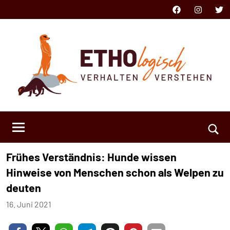
Zum
Facebook
Instagram
Twit
Inhalt
springen
ETHOlogisch
Verhalten
verstehen
Such
Frühes Verständnis: Hunde wissen
öffn
Hinweise von Menschen schon als Welpen zu
deuten
16. Juni 2021
Tobias
Keine
Zimmermann
Kommentare