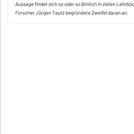
Aussage findet sich so oder so ähnlich in vielen Lehrb
Forscher Jürgen Tautz begründete Zweifel daran an.
Alle
Artikel
Alle
Themen
Alle
Tiergruppen
Ernährung
Insekten
Kommunikation
Lernen