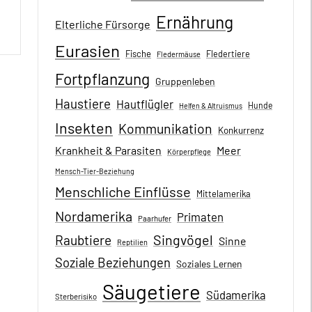
Ernährung
Elterliche Fürsorge
Eurasien
Fische
Fledertiere
Fledermäuse
Fortpflanzung
Gruppenleben
Haustiere
Hautflügler
Hunde
Helfen & Altruismus
Insekten
Kommunikation
Konkurrenz
Krankheit & Parasiten
Meer
Körperpflege
Mensch-Tier-Beziehung
Menschliche Einflüsse
Mittelamerika
Nordamerika
Primaten
Paarhufer
Singvögel
Raubtiere
Sinne
Reptilien
Soziale Beziehungen
Soziales Lernen
Säugetiere
Südamerika
Sterberisiko