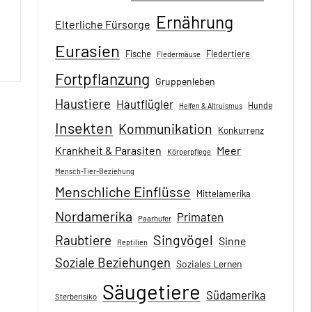
Ernährung
Elterliche Fürsorge
Eurasien
Fische
Fledertiere
Fledermäuse
Fortpflanzung
Gruppenleben
Haustiere
Hautflügler
Hunde
Helfen & Altruismus
Insekten
Kommunikation
Konkurrenz
Krankheit & Parasiten
Meer
Körperpflege
Mensch-Tier-Beziehung
Menschliche Einflüsse
Mittelamerika
Nordamerika
Primaten
Paarhufer
Singvögel
Raubtiere
Sinne
Reptilien
Soziale Beziehungen
Soziales Lernen
Säugetiere
Südamerika
Sterberisiko