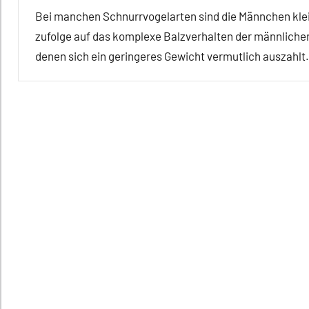
Bei manchen Schnurrvogelarten sind die Männchen kleine
zufolge auf das komplexe Balzverhalten der männlichen
denen sich ein geringeres Gewicht vermutlich auszahlt.
Alle
Artikel
Alle
Themen
Alle
Tiergruppen
Forschung
aktuell
Fortpflanzung