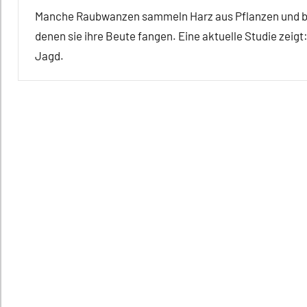
Manche Raubwanzen sammeln Harz aus Pflanzen und bed
denen sie ihre Beute fangen. Eine aktuelle Studie zeigt
Jagd.
Alle
Artikel
Alle
Themen
Alle
Tiergruppen
Ernährung
Forschung
aktuell