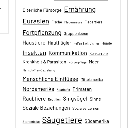
t
Ernährung
Elterliche Fürsorge
Eurasien
Fische
Fledertiere
Fledermäuse
Fortpflanzung
Gruppenleben
Haustiere
Hautflügler
Hunde
Helfen & Altruismus
Insekten
Kommunikation
Konkurrenz
Krankheit & Parasiten
Meer
Körperpflege
Mensch-Tier-Beziehung
Menschliche Einflüsse
Mittelamerika
Nordamerika
Primaten
Paarhufer
Singvögel
Raubtiere
Sinne
Reptilien
Soziale Beziehungen
Soziales Lernen
Säugetiere
Südamerika
Sterberisiko