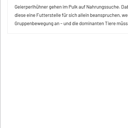
Geierperlhühner gehen im Pulk auf Nahrungssuche. Dab
diese eine Futterstelle für sich allein beanspruchen, w
Gruppenbewegung an – und die dominanten Tiere müsse
Alle
Artikel
Alle
Themen
Alle
Tiergruppen
Dominanz
Ernährung
Forschung