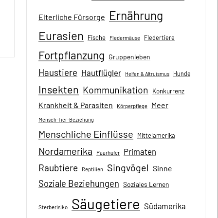
Ernährung
Elterliche Fürsorge
Eurasien
Fische
Fledertiere
Fledermäuse
Fortpflanzung
Gruppenleben
Haustiere
Hautflügler
Hunde
Helfen & Altruismus
Insekten
Kommunikation
Konkurrenz
Krankheit & Parasiten
Meer
Körperpflege
Mensch-Tier-Beziehung
Menschliche Einflüsse
Mittelamerika
Nordamerika
Primaten
Paarhufer
Singvögel
Raubtiere
Sinne
Reptilien
Soziale Beziehungen
Soziales Lernen
Säugetiere
Südamerika
Sterberisiko