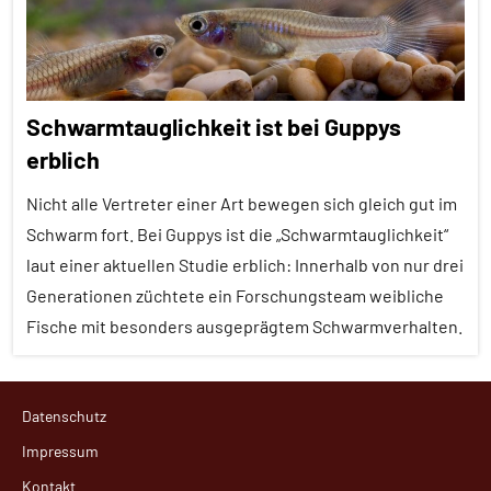
Alle
Tiergruppen
Fische
Schwarmtauglichkeit ist bei Guppys
Forschung
erblich
aktuell
Nicht alle Vertreter einer Art bewegen sich gleich gut im
Fressfeinde
Schwarm fort. Bei Guppys ist die „Schwarmtauglichkeit“
Inter-
laut einer aktuellen Studie erblich: Innerhalb von nur drei
Spezies
Generationen züchtete ein Forschungsteam weibliche
Vögel
Fische mit besonders ausgeprägtem Schwarmverhalten.
Wirbeltiere
Alle
Datenschutz
Artikel
Impressum
Alle
Kontakt
Themen