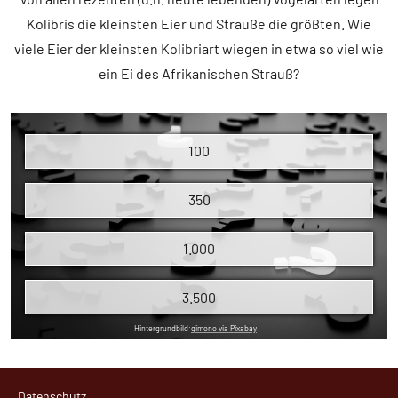
Kolibris die kleinsten Eier und Strauße die größten. Wie
viele Eier der kleinsten Kolibriart wiegen in etwa so viel wie
ein Ei des Afrikanischen Strauß?
100
350
1.000
3.500
Hintergrundbild:
qimono via Pixabay
Den Rekord für das schwerste Ei im Verhältnis zum eigenen
Ein Ei der auf Kuba beheimateten Bienenelfe (
Mellisuga
Alle
Folgen
Datenschutz
Gewicht halten die Weibchen des Nördlichen Streifenkiwis
helenae
) wiegt etwa 0,4 g. Ein Ei des Afrikanischen Strauß