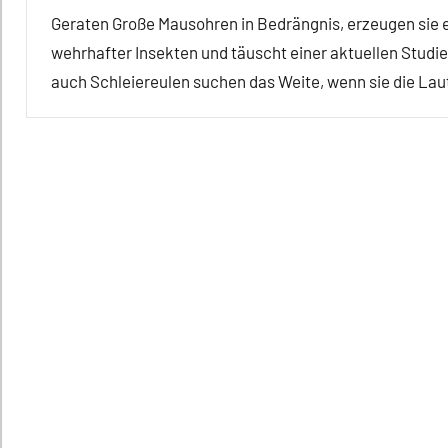
Geraten Große Mausohren in Bedrängnis, erzeugen sie
wehrhafter Insekten und täuscht einer aktuellen Studi
auch Schleiereulen suchen das Weite, wenn sie die Lau
Alle
Artikel
Alle
Themen
Alle
Tiergruppen
Empfohlene
Artikel
Forschung
aktuell