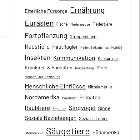
Ernährung
Elterliche Fürsorge
Eurasien
Fische
Fledertiere
Fledermäuse
Fortpflanzung
Gruppenleben
Haustiere
Hautflügler
Hunde
Helfen & Altruismus
Insekten
Kommunikation
Konkurrenz
Krankheit & Parasiten
Meer
Körperpflege
Mensch-Tier-Beziehung
Menschliche Einflüsse
Mittelamerika
Nordamerika
Primaten
Paarhufer
Singvögel
Raubtiere
Sinne
Reptilien
Soziale Beziehungen
Soziales Lernen
Säugetiere
Südamerika
Sterberisiko