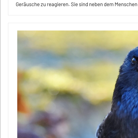
Geräusche zu reagieren. Sie sind neben dem Menschen d
Alle
Artikel
Alle
Themen
Alle
Tiergruppen
Forschung
aktuell
In
aller
Kürze
Kommunikation