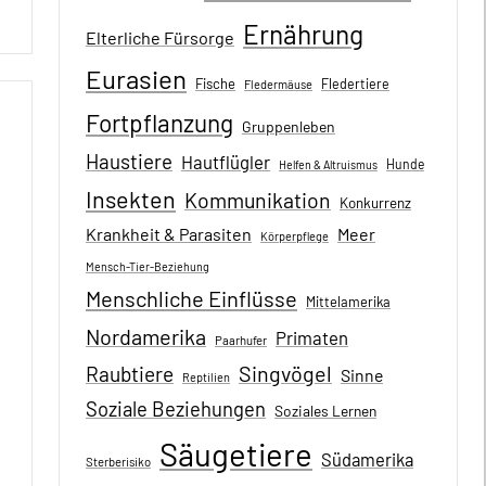
Ernährung
Elterliche Fürsorge
Eurasien
Fische
Fledertiere
Fledermäuse
Fortpflanzung
Gruppenleben
Haustiere
Hautflügler
Hunde
Helfen & Altruismus
Insekten
Kommunikation
Konkurrenz
Krankheit & Parasiten
Meer
Körperpflege
Mensch-Tier-Beziehung
Menschliche Einflüsse
Mittelamerika
Nordamerika
Primaten
Paarhufer
Singvögel
Raubtiere
Sinne
Reptilien
Soziale Beziehungen
Soziales Lernen
Säugetiere
Südamerika
Sterberisiko