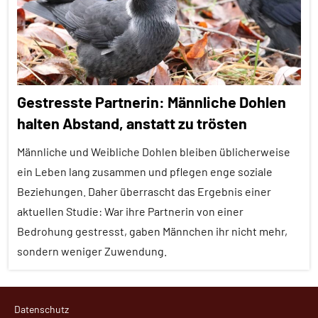
Alle
Artikel
Alle
Themen
Alle
Gestresste Partnerin: Männliche Dohlen
Tiergruppen
halten Abstand, anstatt zu trösten
Emotionen
Männliche und Weibliche Dohlen bleiben üblicherweise
Empathie
ein Leben lang zusammen und pflegen enge soziale
Forschung
Beziehungen. Daher überrascht das Ergebnis einer
aktuell
aktuellen Studie: War ihre Partnerin von einer
Bedrohung gestresst, gaben Männchen ihr nicht mehr,
Haustiere
sondern weniger Zuwendung.
In
aller
Affiliation
Kürze
Datenschutz