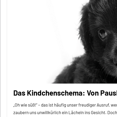
Themen
Alle
Tiergruppen
Ernährung
Forschung
aktuell
Fortpflanzung
Klimawandel
und
anthropogene
Einflüsse
Das Kindchenschema: Von Paus
Soziale
„Oh wie süß!“ – das ist häufig unser freudiger Ausruf, 
Beziehungen
zaubern uns unwillkürlich ein Lächeln ins Gesicht. Doch
Soziale