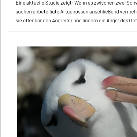
Sozialverhalten
Eine aktuelle Studie zeigt: Wenn es zwischen zwei Sc
suchen unbeteiligte Artgenossen anschließend vermehr
Wirbeltiere
sie offenbar den Angreifer und lindern die Angst des Opf
Affiliation
Aggression
Alle
Artikel
Alle
Themen
Alle
Tiergruppen
Emotionen