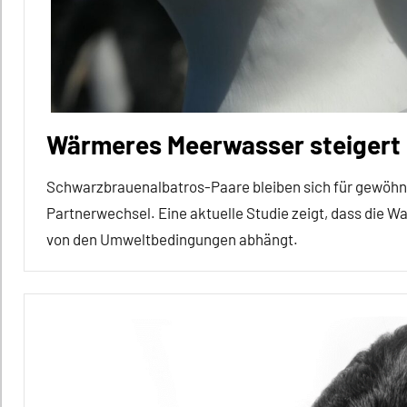
Empathie
Forschung
aktuell
Haustiere
In
Wärmeres Meerwasser steigert 
aller
Kürze
Schwarzbrauenalbatros-Paare bleiben sich für gewöhnl
Partnerwechsel. Eine aktuelle Studie zeigt, dass die W
Säugetiere
von den Umweltbedingungen abhängt.
Soziale
Organisation
Affiliation
Sozialverhalten
Alle
Verwandtschaft
Artikel
Wirbeltiere
Alle