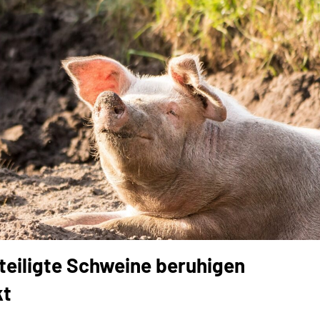
eiligte Schweine beruhigen
kt