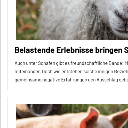
In
aller
Kürze
Körperpflege
Säugetiere
Belastende Erlebnisse bringen
Sozialverhalten
Wirbeltiere
Auch unter Schafen gibt es freundschaftliche Bande: 
miteinander. Doch wie entstehen solche innigen Bezieh
gemeinsame negative Erfahrungen den Ausschlag geb
Affiliation
Alle
Artikel