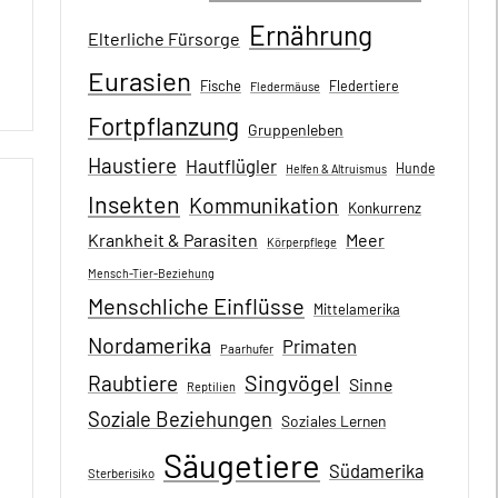
Ernährung
Elterliche Fürsorge
Eurasien
Fische
Fledertiere
Fledermäuse
Fortpflanzung
Gruppenleben
Haustiere
Hautflügler
Hunde
Helfen & Altruismus
Insekten
Kommunikation
Konkurrenz
Krankheit & Parasiten
Meer
Körperpflege
Mensch-Tier-Beziehung
Menschliche Einflüsse
Mittelamerika
Nordamerika
Primaten
Paarhufer
Singvögel
Raubtiere
Sinne
Reptilien
Soziale Beziehungen
Soziales Lernen
Säugetiere
Südamerika
Sterberisiko