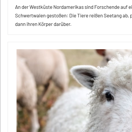
An der Westküste Nordamerikas sind Forschende auf ei
Schwertwalen gestoßen: Die Tiere reißen Seetang ab, p
dann ihren Körper darüber.
Affiliation
Alle
Artikel
Alle
Themen
Alle
Tiergruppen
Forschung
aktuell