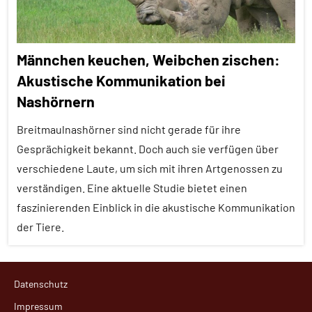
Tiergruppen
Ernährung
Männchen keuchen, Weibchen zischen:
Forschung
Akustische Kommunikation bei
aktuell
Nashörnern
Lernen
und
Breitmaulnashörner sind nicht gerade für ihre
Kognition
Gesprächigkeit bekannt. Doch auch sie verfügen über
verschiedene Laute, um sich mit ihren Artgenossen zu
Säugetiere
verständigen. Eine aktuelle Studie bietet einen
Sinne
faszinierenden Einblick in die akustische Kommunikation
Wirbeltiere
der Tiere.
Aggression
Datenschutz
Alle
Impressum
Artikel