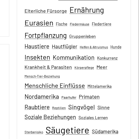
Ernährung
Elterliche Fürsorge
Eurasien
Fische
Fledertiere
Fledermäuse
Fortpflanzung
Gruppenleben
Haustiere
Hautflügler
Hunde
Helfen & Altruismus
Insekten
Kommunikation
Konkurrenz
Krankheit & Parasiten
Meer
Körperpflege
Mensch-Tier-Beziehung
Menschliche Einflüsse
Mittelamerika
Nordamerika
Primaten
Paarhufer
Singvögel
Raubtiere
Sinne
Reptilien
Soziale Beziehungen
Soziales Lernen
Säugetiere
Südamerika
Sterberisiko