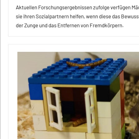
Aktuellen Forschungsergebnissen zufolge verfügen Mä
sie ihren Sozialpartnern helfen, wenn diese das Bewus
der Zunge und das Entfernen von Fremdkörpern.
Alle
Artikel
Alle
Themen
Alle
Tiergruppen
Altruismus
Forschung
aktuell