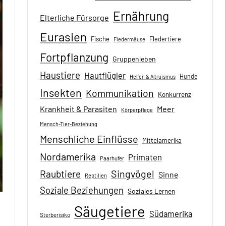
Ernährung
Elterliche Fürsorge
Eurasien
Fische
Fledertiere
Fledermäuse
Fortpflanzung
Gruppenleben
Haustiere
Hautflügler
Hunde
Helfen & Altruismus
Insekten
Kommunikation
Konkurrenz
Krankheit & Parasiten
Meer
Körperpflege
Mensch-Tier-Beziehung
Menschliche Einflüsse
Mittelamerika
Nordamerika
Primaten
Paarhufer
Singvögel
Raubtiere
Sinne
Reptilien
Soziale Beziehungen
Soziales Lernen
Säugetiere
Südamerika
Sterberisiko