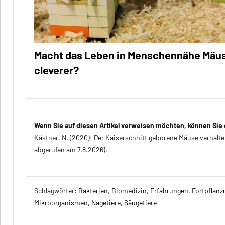
Macht das Leben in Menschennähe Mäu
cleverer?
Wenn Sie auf diesen Artikel verweisen möchten, können Sie d
Kästner, N. (2020): Per Kaiserschnitt geborene Mäuse verhalt
abgerufen am 7.8.2026).
Schlagwörter:
Bakterien
,
Biomedizin
,
Erfahrungen
,
Fortpflanz
Mikroorganismen
,
Nagetiere
,
Säugetiere