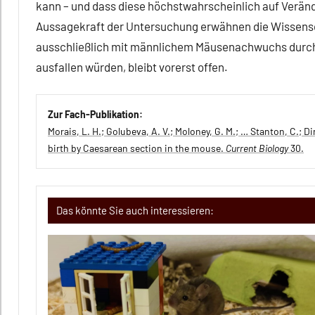
kann – und dass diese höchstwahrscheinlich auf Verä
Aussagekraft der Untersuchung erwähnen die Wissensch
ausschließlich mit männlichem Mäusenachwuchs durchge
ausfallen würden, bleibt vorerst offen.
Zur Fach-Publikation:
Morais, L. H.; Golubeva, A. V.; Moloney, G. M.; … Stanton, C.; D
birth by Caesarean section in the mouse.
Current Biology
30.
Das könnte Sie auch interessieren: