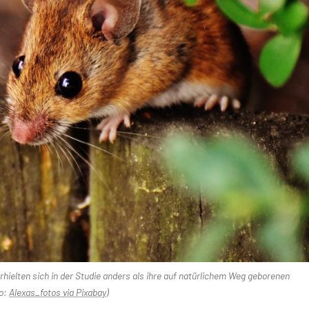
hielten sich in der Studie anders als ihre auf natürlichem Weg geborenen
to:
Alexas_fotos via Pixabay
)