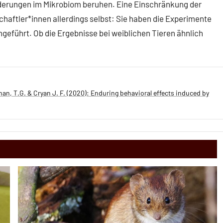
nderungen im Mikrobiom beruhen. Eine Einschränkung der
aftler*innen allerdings selbst: Sie haben die Experimente
führt. Ob die Ergebnisse bei weiblichen Tieren ähnlich
inan, T.G. & Cryan J. F. (2020): Enduring behavioral effects induced by