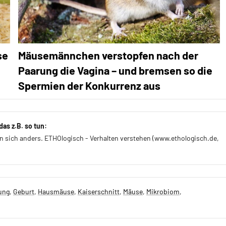
se
Mäusemännchen verstopfen nach der
Paarung die Vagina – und bremsen so die
Spermien der Konkurrenz aus
as z.B. so tun:
en sich anders. ETHOlogisch - Verhalten verstehen (www.ethologisch.de,
ung
,
Geburt
,
Hausmäuse
,
Kaiserschnitt
,
Mäuse
,
Mikrobiom
,