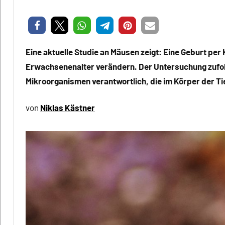
Niklas
Keine
Kästner
Kommentare
Eine aktuelle Studie an Mäusen zeigt: Eine Geburt pe
Erwachsenenalter verändern. Der Untersuchung zufo
Mikroorganismen verantwortlich, die im Körper der Ti
von
Niklas Kästner