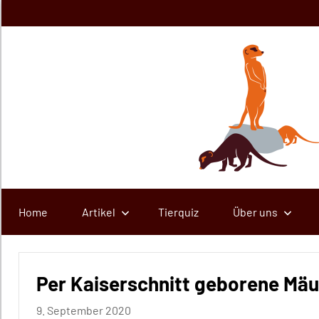
Zum
Inhalt
springen
Home
Artikel
Tierquiz
Über uns
Per Kaiserschnitt geborene Mäu
9. September 2020