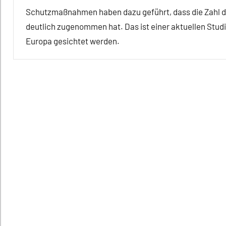
Schutzmaßnahmen haben dazu geführt, dass die Zahl
deutlich zugenommen hat. Das ist einer aktuellen Studie
Europa gesichtet werden.
Alle
Artikel
Alle
Themen
Alle
Tiergruppen
Fortbewegung
In
aller
Kürze