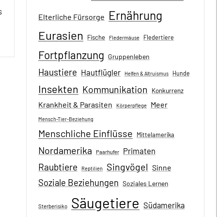
s
Ernährung
Elterliche Fürsorge
Eurasien
Fische
Fledertiere
Fledermäuse
Fortpflanzung
Gruppenleben
Haustiere
Hautflügler
Hunde
Helfen & Altruismus
Insekten
Kommunikation
Konkurrenz
Krankheit & Parasiten
Meer
Körperpflege
Mensch-Tier-Beziehung
Menschliche Einflüsse
Mittelamerika
Nordamerika
Primaten
Paarhufer
Singvögel
Raubtiere
Sinne
Reptilien
Soziale Beziehungen
Soziales Lernen
Säugetiere
Südamerika
Sterberisiko