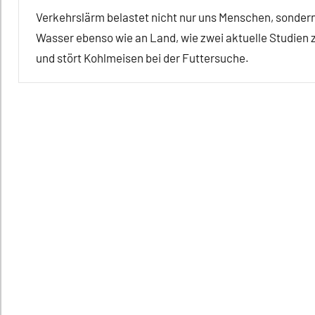
Verkehrslärm belastet nicht nur uns Menschen, sondern 
Wasser ebenso wie an Land, wie zwei aktuelle Studie
und stört Kohlmeisen bei der Futtersuche.
Alle
Artikel
Alle
Themen
Alle
Tiergruppen
Ernährung
Forschung
aktuell