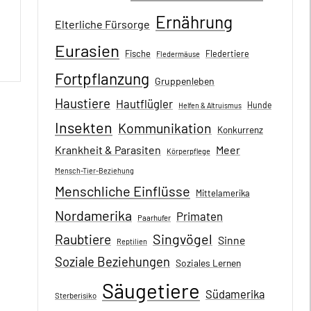
Ernährung
Elterliche Fürsorge
Eurasien
Fische
Fledertiere
Fledermäuse
Fortpflanzung
Gruppenleben
Haustiere
Hautflügler
Hunde
Helfen & Altruismus
Insekten
Kommunikation
Konkurrenz
Krankheit & Parasiten
Meer
Körperpflege
Mensch-Tier-Beziehung
Menschliche Einflüsse
Mittelamerika
Nordamerika
Primaten
Paarhufer
Singvögel
Raubtiere
Sinne
Reptilien
Soziale Beziehungen
Soziales Lernen
Säugetiere
Südamerika
Sterberisiko