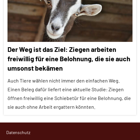
Alle
Themen
Wirbeltiere
Alle
Tiergruppen
Ernährung
Der Weg ist das Ziel: Ziegen arbeiten
Forschung
freiwillig für eine Belohnung, die sie auch
aktuell
umsonst bekämen
Haustiere
Auch Tiere wählen nicht immer den einfachen Weg.
Lernen
Einen Beleg dafür liefert eine aktuelle Studie: Ziegen
und
öffnen freiwillig eine Schiebetür für eine Belohnung, die
Kognition
sie auch ohne Arbeit ergattern könnten.
Säugetiere
Wirbeltiere
Alle
Datenschutz
Artikel