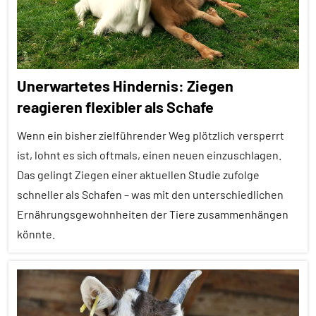
Alle
Tiergruppen
Haustiere
Unerwartetes Hindernis: Ziegen
Interview
reagieren flexibler als Schafe
Lernen
Wenn ein bisher zielführender Weg plötzlich versperrt
und
Kognition
ist, lohnt es sich oftmals, einen neuen einzuschlagen.
Das gelingt Ziegen einer aktuellen Studie zufolge
Mensch-
schneller als Schafen – was mit den unterschiedlichen
Tier-
Ernährungsgewohnheiten der Tiere zusammenhängen
Beziehung
könnte.
Säugetiere
Tierhaltung
Alle
Artikel
Video-
Interview