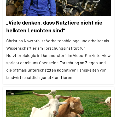
Tiergruppen
Forschung
„Viele denken, dass Nutztiere nicht die
aktuell
hellsten Leuchten sind“
In
aller
Christian Nawroth ist Verhaltensbiologe und arbeitet als
Kürze
Wissenschaftler am Forschungsinstitut für
Säugetiere
Nutztierbiologie in Dummerstorf. Im Video-Kurzinterview
spricht er mit uns über seine Forschung an Ziegen und
Wirbeltiere
die oftmals unterschätzten kognitiven Fähigkeiten von
landwirtschaftlich genutzten Tieren.
Alle
Artikel
Alle
Themen