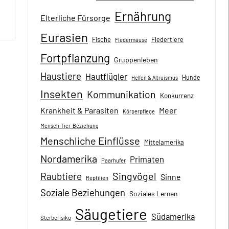
Ernährung
Elterliche Fürsorge
Eurasien
Fische
Fledertiere
Fledermäuse
Fortpflanzung
Gruppenleben
Haustiere
Hautflügler
Hunde
Helfen & Altruismus
Insekten
Kommunikation
Konkurrenz
Krankheit & Parasiten
Meer
Körperpflege
Mensch-Tier-Beziehung
Menschliche Einflüsse
Mittelamerika
Nordamerika
Primaten
Paarhufer
Singvögel
Raubtiere
Sinne
Reptilien
Soziale Beziehungen
Soziales Lernen
Säugetiere
Südamerika
Sterberisiko