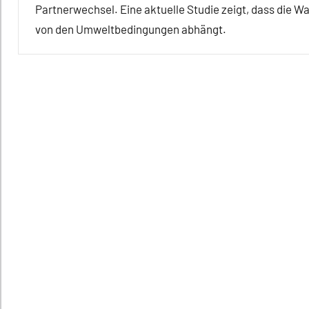
Partnerwechsel. Eine aktuelle Studie zeigt, dass die W
von den Umweltbedingungen abhängt.
Affiliation
Alle
Artikel
Alle
Themen
Alle
Tiergruppen
Ernährung
Forschung
aktuell