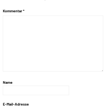
Lernen
Kommentar
*
und
Kognition
Orientierung
Sinne
Vögel
Wirbeltiere
Name
E-Mail-Adresse