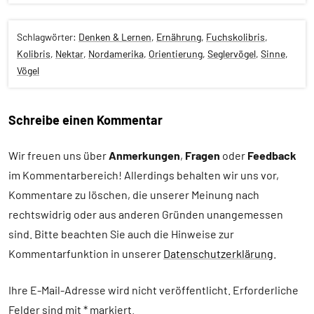
Schlagwörter:
Denken & Lernen
,
Ernährung
,
Fuchskolibris
,
Kolibris
,
Nektar
,
Nordamerika
,
Orientierung
,
Seglervögel
,
Sinne
,
Vögel
Schreibe einen Kommentar
Alle
Artikel
Wir freuen uns über
Anmerkungen
,
Fragen
oder
Feedback
im Kommentarbereich! Allerdings behalten wir uns vor,
Alle
Themen
Kommentare zu löschen, die unserer Meinung nach
rechtswidrig oder aus anderen Gründen unangemessen
Alle
sind. Bitte beachten Sie auch die Hinweise zur
Tiergruppen
Kommentarfunktion in unserer
Datenschutzerklärung
.
Ernährung
Forschung
Ihre E-Mail-Adresse wird nicht veröffentlicht.
Erforderliche
aktuell
Felder sind mit
*
markiert