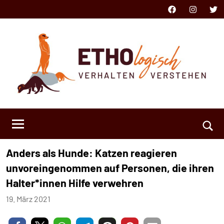
Zum
Facebook
Instagram
Twit
Inhalt
springen
ETHOlogisch
Verhalten
verstehen
Such
Anders als Hunde: Katzen reagieren
öffn
unvoreingenommen auf Personen, die ihren
Halter*innen Hilfe verwehren
19. März 2021
Niklas
Keine
Kästner
Kommentare