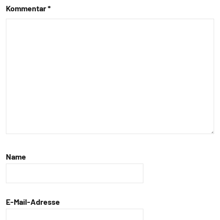
Kommentar
*
Inter-
Spezies
Lernen
und
Kognition
Mensch-
Tier-
Beziehung
Säugetiere
Wirbeltiere
Name
E-Mail-Adresse