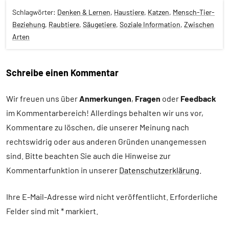
Schlagwörter:
Denken & Lernen
,
Haustiere
,
Katzen
,
Mensch-Tier-
Beziehung
,
Raubtiere
,
Säugetiere
,
Soziale Information
,
Zwischen
Arten
Schreibe einen Kommentar
Alle
Artikel
Wir freuen uns über
Anmerkungen
,
Fragen
oder
Feedback
im Kommentarbereich! Allerdings behalten wir uns vor,
Alle
Themen
Kommentare zu löschen, die unserer Meinung nach
rechtswidrig oder aus anderen Gründen unangemessen
Alle
sind. Bitte beachten Sie auch die Hinweise zur
Tiergruppen
Kommentarfunktion in unserer
Datenschutzerklärung
.
Erfahrungen
Forschung
Ihre E-Mail-Adresse wird nicht veröffentlicht.
Erforderliche
aktuell
Felder sind mit
*
markiert
Haustiere