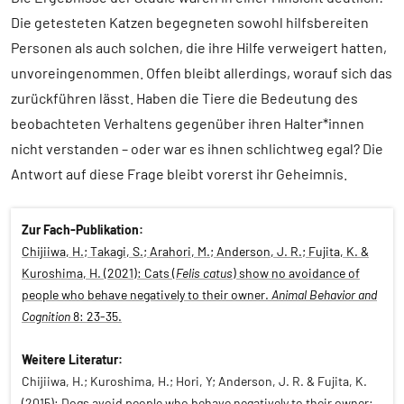
Die getesteten Katzen begegneten sowohl hilfsbereiten
Personen als auch solchen, die ihre Hilfe verweigert hatten,
unvoreingenommen. Offen bleibt allerdings, worauf sich das
zurückführen lässt. Haben die Tiere die Bedeutung des
beobachteten Verhaltens gegenüber ihren Halter*innen
nicht verstanden – oder war es ihnen schlichtweg egal? Die
Antwort auf diese Frage bleibt vorerst ihr Geheimnis.
Zur Fach-Publikation:
Chijiiwa, H.; Takagi, S.; Arahori, M.; Anderson, J. R.; Fujita, K. &
Kuroshima, H. (2021): Cats (
Felis catus
) show no avoidance of
people who behave negatively to their owner.
Animal Behavior and
Cognition
8: 23-35.
Weitere Literatur:
Chijiiwa, H.; Kuroshima, H.; Hori, Y; Anderson, J. R. & Fujita, K.
(2015): Dogs avoid people who behave negatively to their owner: