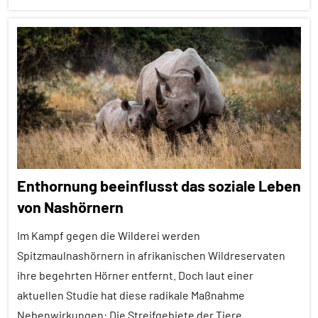
Organisation
Alle
Sozialverhalten
Artikel
Verwandtschaft
Alle
Wirbeltiere
Themen
Alle
Tiergruppen
Brutpflege
Enthornung beeinflusst das soziale Leben
Forschung
von Nashörnern
aktuell
Im Kampf gegen die Wilderei werden
Kommunikation
Spitzmaulnashörnern in afrikanischen Wildreservaten
Säugetiere
ihre begehrten Hörner entfernt. Doch laut einer
Sozialverhalten
aktuellen Studie hat diese radikale Maßnahme
Nebenwirkungen: Die Streifgebiete der Tiere
Wirbeltiere