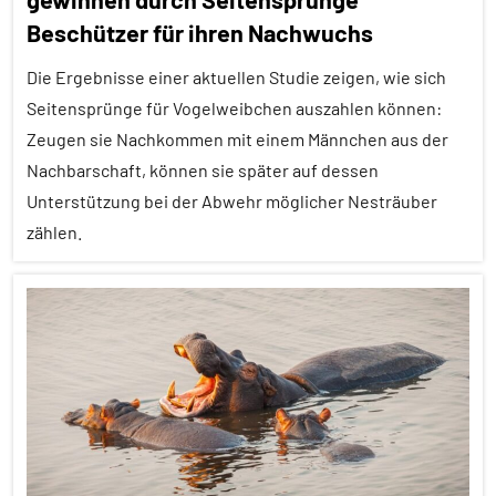
Fressfeinde
Beschützer für ihren Nachwuchs
In
Die Ergebnisse einer aktuellen Studie zeigen, wie sich
aller
Seitensprünge für Vogelweibchen auszahlen können:
Kürze
Zeugen sie Nachkommen mit einem Männchen aus der
Sozialverhalten
Nachbarschaft, können sie später auf dessen
Spinnentiere
Unterstützung bei der Abwehr möglicher Nesträuber
zählen.
Wirbellose
Alle
Artikel
Alle
Themen
Alle
Tiergruppen