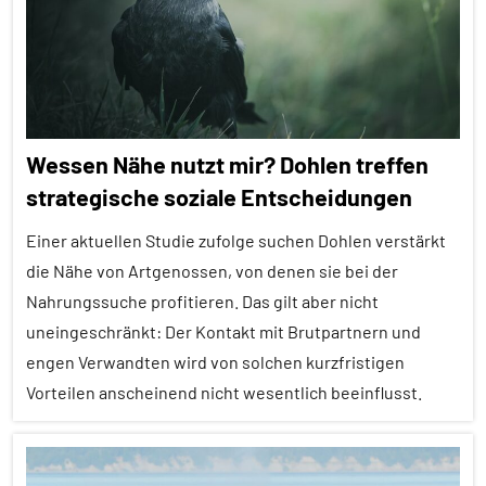
Themen
Alle
Tiergruppen
Altruismus
Wessen Nähe nutzt mir? Dohlen treffen
Forschung
strategische soziale Entscheidungen
aktuell
Einer aktuellen Studie zufolge suchen Dohlen verstärkt
Säugetiere
die Nähe von Artgenossen, von denen sie bei der
Sozialverhalten
Nahrungssuche profitieren. Das gilt aber nicht
Wirbeltiere
uneingeschränkt: Der Kontakt mit Brutpartnern und
engen Verwandten wird von solchen kurzfristigen
Vorteilen anscheinend nicht wesentlich beeinflusst.
Alle
Artikel