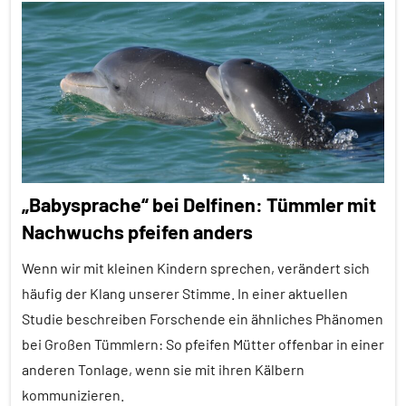
Alle
Sozialverhalten
Artikel
Vögel
Alle
Wirbeltiere
Themen
Alle
Tiergruppen
Altern
„Babysprache“ bei Delfinen: Tümmler mit
Empfohlene
Nachwuchs pfeifen anders
Artikel
Wenn wir mit kleinen Kindern sprechen, verändert sich
Forschung
aktuell
häufig der Klang unserer Stimme. In einer aktuellen
Studie beschreiben Forschende ein ähnliches Phänomen
Fortpflanzung
bei Großen Tümmlern: So pfeifen Mütter offenbar in einer
Säugetiere
anderen Tonlage, wenn sie mit ihren Kälbern
Soziale
kommunizieren.