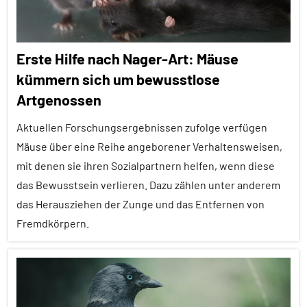
Alle
Tiergruppen
Erste Hilfe nach Nager-Art: Mäuse
Forschung
kümmern sich um bewusstlose
aktuell
Artgenossen
In
aller
Aktuellen Forschungsergebnissen zufolge verfügen
Kürze
Mäuse über eine Reihe angeborener Verhaltensweisen,
mit denen sie ihren Sozialpartnern helfen, wenn diese
Körperpflege
das Bewusstsein verlieren. Dazu zählen unter anderem
Säugetiere
das Herausziehen der Zunge und das Entfernen von
Sozialverhalten
Fremdkörpern.
Wirbeltiere
Alle
Artikel
Alle