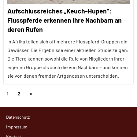
Brutpflege
Aufschlussreiches „Keuch-Hupen“:
Forschung
Flusspferde erkennen ihre Nachbarn an
aktuell
deren Rufen
Fortpflanzung
In Afrika teilen sich oft mehrere Flusspferd-Gruppen ein
Fressfeinde
Gewässer. Die Ergebnisse einer aktuellen Studie zeigen:
Inter-
Die Tiere kennen sowohl die Rufe von Mitgliedern ihrer
Spezies
eigenen Gruppe als auch die von Nachbarn – und können
Kooperation
sie von denen fremder Artgenossen unterscheiden.
Soziale
Seitennummerierung
Nächste
1
2
»
Beziehungen
Alle
der
Artikel
Beiträge
Soziale
Beiträge
Organisation
Alle
Datenschutz
Themen
Sozialverhalten
Impressum
Alle
Verwandtschaft
Kontakt