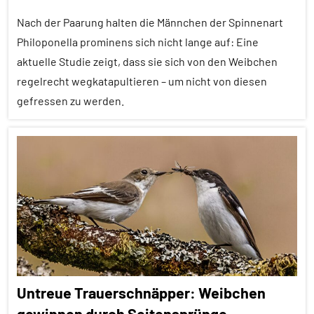
Fortbewegung
Nach der Paarung halten die Männchen der Spinnenart
Philoponella prominens sich nicht lange auf: Eine
Kommunikation
aktuelle Studie zeigt, dass sie sich von den Weibchen
Sinne
regelrecht wegkatapultieren – um nicht von diesen
Soziale
gefressen zu werden.
Organisation
Sozialverhalten
Alle
Artikel
Vögel
Alle
Wirbeltiere
Themen
Alle
Tiergruppen
Fortbewegung
Untreue Trauerschnäpper: Weibchen
Fortpflanzung
gewinnen durch Seitensprünge