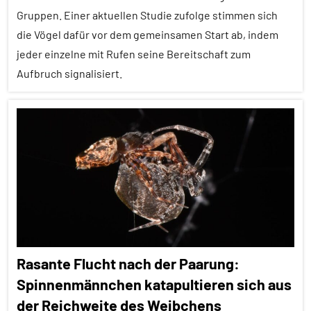
Gruppen. Einer aktuellen Studie zufolge stimmen sich
Sozialverhalten
die Vögel dafür vor dem gemeinsamen Start ab, indem
Vögel
jeder einzelne mit Rufen seine Bereitschaft zum
Aufbruch signalisiert.
Wirbeltiere
Alle
Artikel
Alle
Themen
Alle
Tiergruppen
Empfohlene
Rasante Flucht nach der Paarung:
Artikel
Spinnenmännchen katapultieren sich aus
Forschung
der Reichweite des Weibchens
aktuell