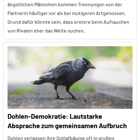
Forschung
ängstlichen Männchen kommen Trennungen von der
aktuell
Partnerin häufiger vor als bei mutigeren Artgenossen.
Insekten
Grund dafür könnte sein, dass erstere beim Auftauchen
von Rivalen eher das Weite suchen.
Sozialverhalten
Wirbellose
Alle
Artikel
Alle
Themen
Alle
Tiergruppen
Forschung
Dohlen-Demokratie: Lautstarke
aktuell
Absprache zum gemeinsamen Aufbruch
Fortpflanzung
Dohlen verlassen ihre Schlafbäume oft in großen
Konkurrenz