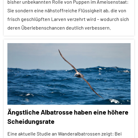
bisher unbekannten Rolle von Puppen im Ameisenstaat:
Säugetiere
Sie sondern eine nähstoffreiche Flüssigkeit ab, die von
Soziale
frisch geschlüpften Larven verzehrt wird – wodurch sich
Organisation
deren Überlebenschancen deutlich verbessern.
Sozialverhalten
Alle
Wirbeltiere
Artikel
Alle
Themen
Alle
Tiergruppen
Altruismus
Ängstliche Albatrosse haben eine höhere
Brutpflege
Scheidungsrate
Ernährung
Eine aktuelle Studie an Wanderalbatrossen zeigt: Bei