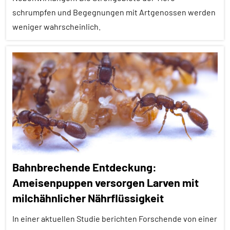
schrumpfen und Begegnungen mit Artgenossen werden
weniger wahrscheinlich.
Alle
Artikel
Alle
Themen
Alle
Tiergruppen
Forschung
Bahnbrechende Entdeckung:
aktuell
Ameisenpuppen versorgen Larven mit
Klimawandel
milchähnlicher Nährflüssigkeit
und
anthropogene
In einer aktuellen Studie berichten Forschende von einer
Einflüsse