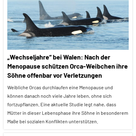
Alle
Themen
Alle
Tiergruppen
Ernährung
„Wechseljahre“ bei Walen: Nach der
Forschung
Menopause schützen Orca-Weibchen ihre
aktuell
Söhne offenbar vor Verletzungen
Lernen
und
Weibliche Orcas durchlaufen eine Menopause und
Kognition
können danach noch viele Jahre leben, ohne sich
fortzupflanzen. Eine aktuelle Studie legt nahe, dass
Soziale
Beziehungen
Mütter in dieser Lebensphase ihre Söhne in besonderem
Maße bei sozialen Konflikten unterstützen.
Soziale
Organisation