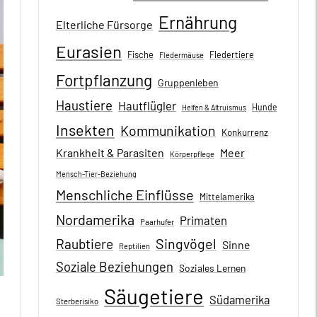
Ernährung
Elterliche Fürsorge
Eurasien
Fische
Fledertiere
Fledermäuse
Fortpflanzung
Gruppenleben
Haustiere
Hautflügler
Hunde
Helfen & Altruismus
Insekten
Kommunikation
Konkurrenz
Krankheit & Parasiten
Meer
Körperpflege
Mensch-Tier-Beziehung
Menschliche Einflüsse
Mittelamerika
Nordamerika
Primaten
Paarhufer
Singvögel
Raubtiere
Sinne
Reptilien
Soziale Beziehungen
Soziales Lernen
Säugetiere
Südamerika
Sterberisiko