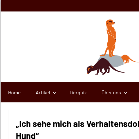
Zum
Inhalt
springen
Home
Artikel
Tierquiz
Über uns
„Ich sehe mich als Verhaltensd
Hund“