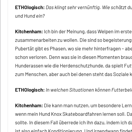
ETHOlogisch:
Das klingt sehr vernünftig. Wie schätzt 
und Hund ein?
Kitchenham:
Ich bin der Meinung, dass Welpen im erste
zusammenarbeiten zu wollen. Die sind so begeisterungsf
Pubertät gibt es Phasen, wo sie mehr hinterfragen – ab
schon verloren. Denn was sie in diesen Momenten brauch
Hunderassen wie die Herdenschutzhunde, da spielt Futt
zum Menschen, aber auch bei denen steht das Soziale 
ETHOlogisch:
In welchen Situationen können Futterbe
Kitchenham:
Die kann man nutzen, um besondere Lernp
wenn mein Hund Knox Skateboardfahren lernen soll. D
sollte. In diesem Fall überrede ich ihn dazu, indem ich 
ist also einfach Konditionierung. Und irgendwann finde