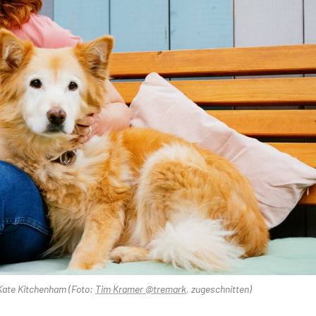
Kate Kitchenham (Foto:
Tim Kramer @tremark
, zugeschnitten)