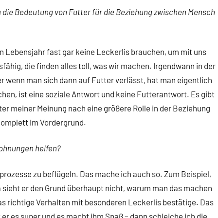
du die Bedeutung von Futter für die Beziehung zwischen Mensch
n Lebensjahr fast gar keine Leckerlis brauchen, um mit uns
ähig, die finden alles toll, was wir machen. Irgendwann in der
er wenn man sich dann auf Futter verlässt, hat man eigentlich
en, ist eine soziale Antwort und keine Futterantwort. Es gibt
er meiner Meinung nach eine größere Rolle in der Beziehung
komplett im Vordergrund.
lohnungen helfen?
rozesse zu beflügeln. Das mache ich auch so. Zum Beispiel,
a sieht er den Grund überhaupt nicht, warum man das machen
das richtige Verhalten mit besonderen Leckerlis bestätige. Das
t er es super und es macht ihm Spaß – dann schleiche ich die