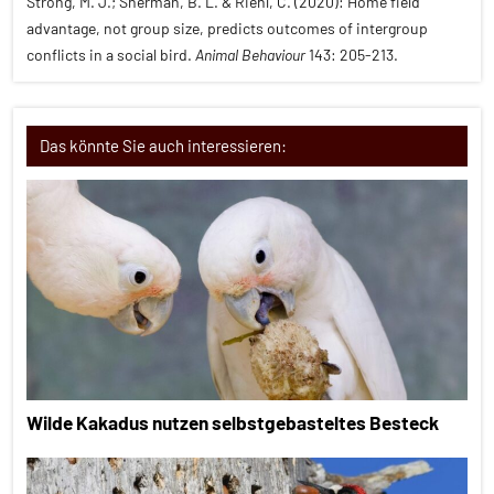
Strong, M. J.; Sherman, B. L. & Riehl, C. (2020): Home field
advantage, not group size, predicts outcomes of intergroup
conflicts in a social bird.
Animal Behaviour
143: 205-213.
Das könnte Sie auch interessieren:
Wilde Kakadus nutzen selbstgebasteltes Besteck