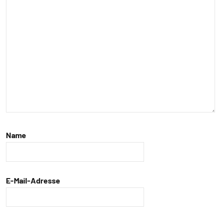
Soziale
Organisation
Sozialverhalten
Territorialität
Vögel
Wirbeltiere
Name
E-Mail-Adresse