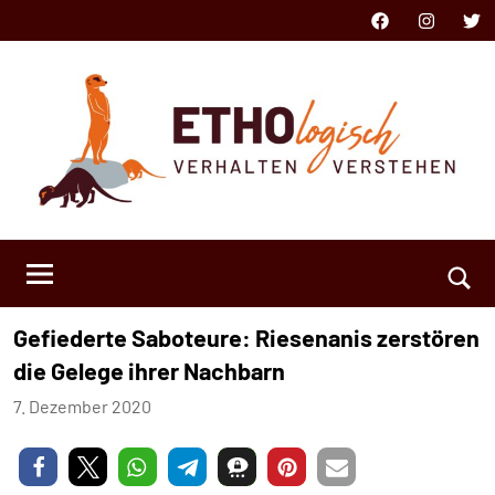
Zum
Facebook
Instagram
Twit
Inhalt
springen
ETHOlogisch
Verhalten
verstehen
Such
Gefiederte Saboteure: Riesenanis zerstören
öffn
die Gelege ihrer Nachbarn
7. Dezember 2020
Niklas
Keine
Kästner
Kommentare