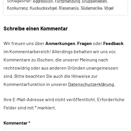
Schlagwörter:
Aggression
,
Fortpflanzung
,
Gruppenleben
,
Konkurrenz
,
Kuckucksvögel
,
Riesenanis
,
Südamerika
,
Vögel
Schreibe einen Kommentar
Aggression
Wir freuen uns über
Anmerkungen
,
Fragen
oder
Feedback
Alle
im Kommentarbereich! Allerdings behalten wir uns vor,
Artikel
Kommentare zu löschen, die unserer Meinung nach
Alle
rechtswidrig oder aus anderen Gründen unangemessen
Themen
sind. Bitte beachten Sie auch die Hinweise zur
Alle
Kommentarfunktion in unserer
Datenschutzerklärung
.
Tiergruppen
Forschung
Ihre E-Mail-Adresse wird nicht veröffentlicht.
Erforderliche
aktuell
Felder sind mit
*
markiert
Fortpflanzung
Kommentar
*
Konkurrenz