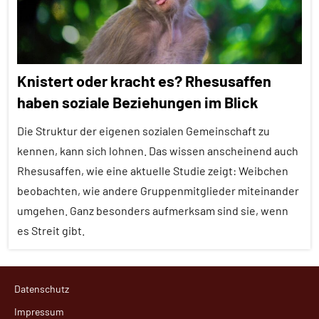
Themen
Alle
Tiergruppen
Knistert oder kracht es? Rhesusaffen
Forschung
haben soziale Beziehungen im Blick
aktuell
Die Struktur der eigenen sozialen Gemeinschaft zu
Körperpflege
kennen, kann sich lohnen. Das wissen anscheinend auch
Säugetiere
Rhesusaffen, wie eine aktuelle Studie zeigt: Weibchen
Soziale
beobachten, wie andere Gruppenmitglieder miteinander
Beziehungen
umgehen. Ganz besonders aufmerksam sind sie, wenn
Soziale
es Streit gibt.
Organisation
Affiliation
Sozialverhalten
Datenschutz
Aggression
Umwelteinflüsse
Impressum