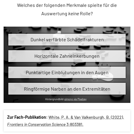
Welches der folgenden Merkmale spielte für die
Auswertung
keine
Rolle?
Dunkel verfärbte Schädelfrakturen
Horizontale Zahneinkerbungen
Punktartige Einblutungen in den Augen
Ringförmige Narben an den Extremitäten
Hintergrundbild:
qimono via Pixabay
Bei der Analyse konzentrierten sich die Forschenden
Die Untersuchungen der Forschenden ergab, dass
Zur Fach-Publikation:
White, P. A. & Van Valkenburgh, B. (2022),
mindestens 37 Prozent der Löwen sich schon einmal in einer
insbesondere auf die Schädel der Tiere. Diese weisen nach
Tatsächlich wies mehr als jeder vierte Löwenschädel alte
Frontiers in Conservation Science
3:803381.
Drahtfalle verfangen hatten. Die Forschenden nennen die
einer Verletzung durch eine Schrotflinte häufig Frakturen
Verletzungen durch den Beschuss mit Schrot auf. Diese