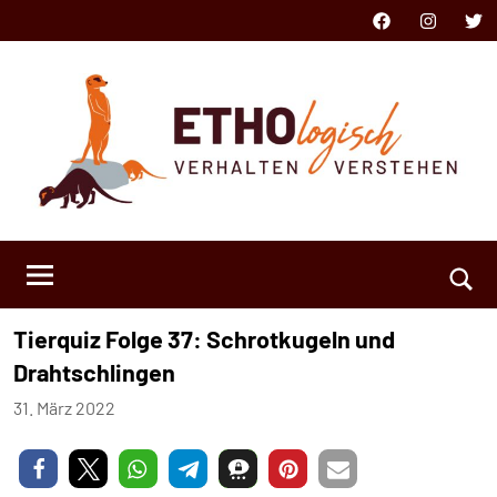
Zum
Facebook
Instagram
Twit
Inhalt
springen
ETHOlogisch
Verhalten
verstehen
Such
Tierquiz Folge 37: Schrotkugeln und
öffn
Drahtschlingen
31. März 2022
Sophia
Marie
Quante