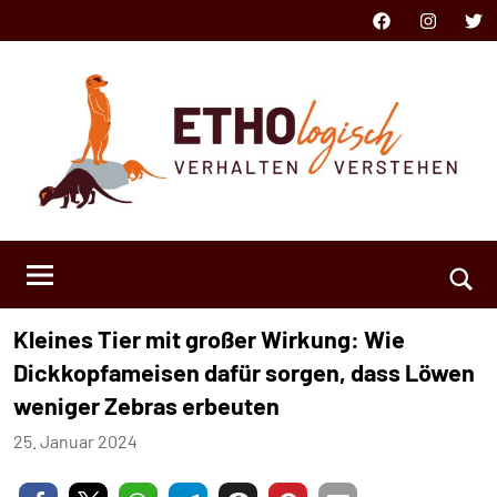
Zum
Facebook
Instagram
Twit
Inhalt
springen
ETHOlogisch
Verhalten
verstehen
Such
Kleines Tier mit großer Wirkung: Wie
öffn
Dickkopfameisen dafür sorgen, dass Löwen
weniger Zebras erbeuten
25. Januar 2024
Niklas
Keine
Kästner
Kommentare