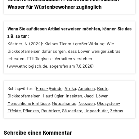
Wasser für Wüstenbewohner zugänglich
Wenn Sie auf diesen Artikel verweisen möchten, können Sie das
z.B. so tun:
Kästner, N. (2024): Kleines Tier mit großer Wirkung: Wie
Dickkopfameisen dafür sorgen, dass Löwen weniger Zebras
erbeuten. ETHOlogisch - Verhalten verstehen
(www.ethologisch.de, abgerufen am 7.8.2026).
Schlagwörter:
(Fress-)Feinde
,
Afrika
,
Ameisen
,
Beute
,
Dickkopfameisen
,
Hautflügler
,
Insekten
,
Jagd
,
Löwen
,
Menschliche Einflüsse
,
Mutualismus
,
Neozoen
,
Ökosystem-
Effekte
,
Pflanzen
,
Raubtiere
,
Säugetiere
,
Unpaarhufer
,
Zebras
Schreibe einen Kommentar
Alle