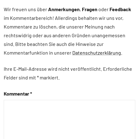
Artikel
Wir freuen uns über
Anmerkungen
,
Fragen
oder
Feedback
im Kommentarbereich! Allerdings behalten wir uns vor,
Alle
Themen
Kommentare zu löschen, die unserer Meinung nach
rechtswidrig oder aus anderen Gründen unangemessen
Alle
sind. Bitte beachten Sie auch die Hinweise zur
Tiergruppen
Kommentarfunktion in unserer
Datenschutzerklärung
.
Empfohlene
Artikel
Ihre E-Mail-Adresse wird nicht veröffentlicht.
Erforderliche
Ernährung
Felder sind mit
*
markiert
Forschung
Kommentar
*
aktuell
Fressfeinde
Insekten
Inter-
Spezies