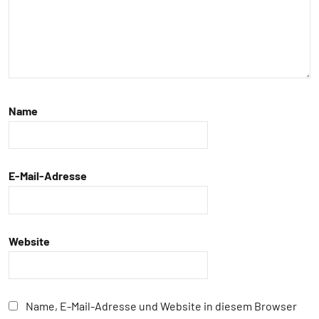
Klimawandel
und
anthropogene
Einflüsse
Mutualismus
Name
Neozoon
Säugetiere
E-Mail-Adresse
Wirbellose
Wirbeltiere
Website
Name, E-Mail-Adresse und Website in diesem Browser