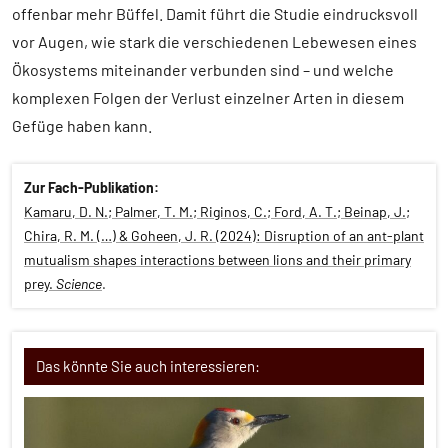
offenbar mehr Büffel. Damit führt die Studie eindrucksvoll
vor Augen, wie stark die verschiedenen Lebewesen eines
Ökosystems miteinander verbunden sind – und welche
komplexen Folgen der Verlust einzelner Arten in diesem
Gefüge haben kann.
Zur Fach-Publikation:
Kamaru, D. N.; Palmer, T. M.; Riginos, C.; Ford, A. T.; Beinap, J.;
Chira, R. M. (…) & Goheen, J. R. (2024): Disruption of an ant-plant
mutualism shapes interactions between lions and their primary
prey.
Science
.
Das könnte Sie auch interessieren: