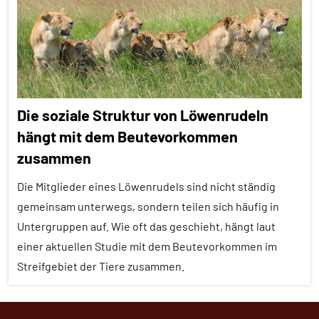
Alle
Klimawandel
Tiergruppen
und
anthropogene
Klimawandel
Einflüsse
und
anthropogene
Säugetiere
Einflüsse
Die soziale Struktur von Löwenrudeln
Wirbeltiere
Säugetiere
hängt mit dem Beutevorkommen
zusammen
Tierquiz
Wirbeltiere
Die Mitglieder eines Löwenrudels sind nicht ständig
gemeinsam unterwegs, sondern teilen sich häufig in
Untergruppen auf. Wie oft das geschieht, hängt laut
einer aktuellen Studie mit dem Beutevorkommen im
Streifgebiet der Tiere zusammen.
Alle