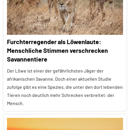
Themen
Alle
Tiergruppen
Empfohlene
Furchterregender als Löwenlaute:
Artikel
Menschliche Stimmen verschrecken
Ernährung
Savannentiere
Forschung
aktuell
Der Löwe ist einer der gefährlichsten Jäger der
afrikanischen Savanne. Doch einer aktuellen Studie
Fressfeinde
zufolge gibt es eine Spezies, die unter den dort lebenden
Insekten
Tieren noch deutlich mehr Schrecken verbreitet: der
Inter-
Mensch.
Spezies
Klimawandel
Alle
und
Artikel