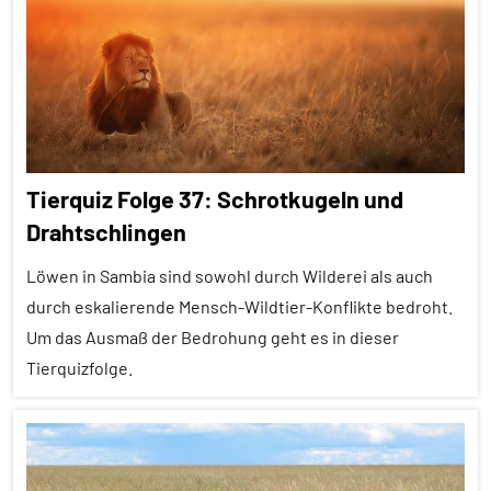
anthropogene
Alle
Einflüsse
Themen
Mutualismus
Alle
Neozoon
Tiergruppen
Säugetiere
Empfohlene
Tierquiz Folge 37: Schrotkugeln und
Artikel
Wirbellose
Drahtschlingen
Forschung
Wirbeltiere
aktuell
Löwen in Sambia sind sowohl durch Wilderei als auch
Fressfeinde
durch eskalierende Mensch-Wildtier-Konflikte bedroht.
Um das Ausmaß der Bedrohung geht es in dieser
In
Tierquizfolge.
aller
Kürze
Alle
Inter-
Folgen
Spezies