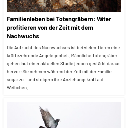
Forschung
Familienleben bei Totengräbern: Väter
aktuell
profitieren von der Zeit mit dem
Lernen
Nachwuchs
und
Kognition
Die Aufzucht des Nachwuchses ist bei vielen Tieren eine
Sinne
kräftezehrende Angelegenheit. Männliche Totengräber
gehen laut einer aktuellen Studie jedoch gestärkt daraus
Vögel
hervor: Sie nehmen während der Zeit mit der Familie
Wirbeltiere
sogar zu – und steigern ihre Anziehungskraft auf
Weibchen.
Alle
Artikel
Alle