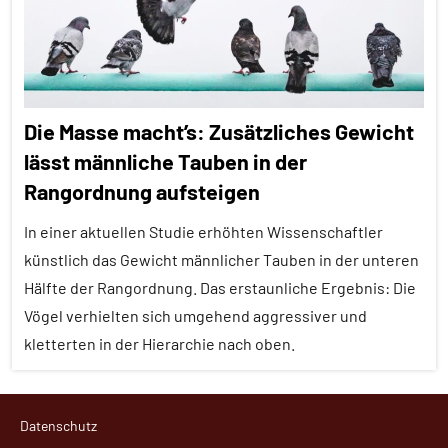
Themen
Alle
Tiergruppen
Brutpflege
Die Masse macht’s: Zusätzliches Gewicht
Erfahrungen
lässt männliche Tauben in der
Ernährung
Rangordnung aufsteigen
Forschung
In einer aktuellen Studie erhöhten Wissenschaftler
aktuell
künstlich das Gewicht männlicher Tauben in der unteren
Fortpflanzung
Hälfte der Rangordnung. Das erstaunliche Ergebnis: Die
Vögel verhielten sich umgehend aggressiver und
Insekten
kletterten in der Hierarchie nach oben.
Pheromone
Sozialverhalten
Aggression
Datenschutz
Wirbellose
Alle