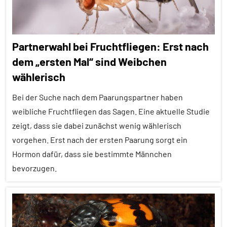
Alle
Tiergruppen
Ernährung
Partnerwahl bei Fruchtfliegen: Erst nach
Forschung
dem „ersten Mal“ sind Weibchen
aktuell
wählerisch
Fressfeinde
Bei der Suche nach dem Paarungspartner haben
Inter-
weibliche Fruchtfliegen das Sagen. Eine aktuelle Studie
Spezies
zeigt, dass sie dabei zunächst wenig wählerisch
Pheromone
vorgehen. Erst nach der ersten Paarung sorgt ein
Sinne
Hormon dafür, dass sie bestimmte Männchen
bevorzugen.
Vögel
Wirbeltiere
Alle
Artikel