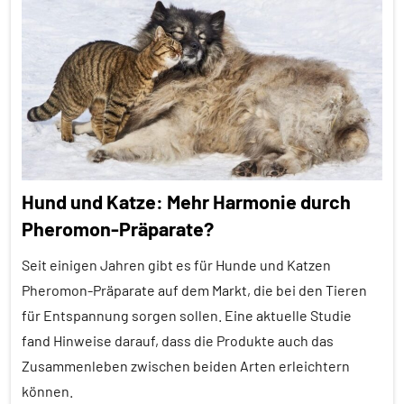
Alle
Artikel
Alle
Themen
Alle
Tiergruppen
Brutpflege
Hund und Katze: Mehr Harmonie durch
Erfahrungen
Pheromon-Präparate?
Ernährung
Seit einigen Jahren gibt es für Hunde und Katzen
Forschung
Pheromon-Präparate auf dem Markt, die bei den Tieren
aktuell
für Entspannung sorgen sollen. Eine aktuelle Studie
Fortpflanzung
fand Hinweise darauf, dass die Produkte auch das
Zusammenleben zwischen beiden Arten erleichtern
Insekten
können.
Pheromone