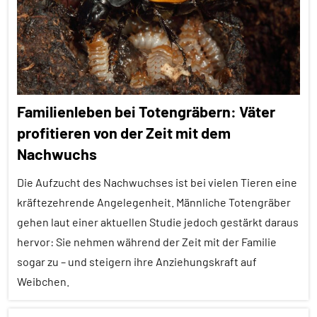
Alle
Themen
Alle
Tiergruppen
Erfahrungen
Familienleben bei Totengräbern: Väter
Forschung
profitieren von der Zeit mit dem
aktuell
Nachwuchs
Fortpflanzung
Die Aufzucht des Nachwuchses ist bei vielen Tieren eine
Hormone
kräftezehrende Angelegenheit. Männliche Totengräber
Insekten
gehen laut einer aktuellen Studie jedoch gestärkt daraus
hervor: Sie nehmen während der Zeit mit der Familie
Pheromone
sogar zu – und steigern ihre Anziehungskraft auf
Sozialverhalten
Weibchen.
Wirbellose