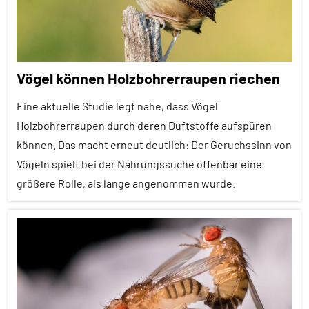
Alle
Tiergruppen
Empfohlene
Vögel können Holzbohrerraupen riechen
Artikel
Fortpflanzung
Eine aktuelle Studie legt nahe, dass Vögel
Holzbohrerraupen durch deren Duftstoffe aufspüren
In
können. Das macht erneut deutlich: Der Geruchssinn von
aller
Kürze
Vögeln spielt bei der Nahrungssuche offenbar eine
größere Rolle, als lange angenommen wurde.
Insekten
Pheromone
Alle
Sozialverhalten
Artikel
Wirbellose
Alle
Themen