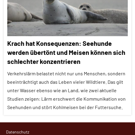
Werberufe
Themen
Wirbeltiere
Alle
Tiergruppen
Forschung
Krach hat Konsequenzen: Seehunde
aktuell
werden übertönt und Meisen können sich
Klimawandel
schlechter konzentrieren
und
anthropogene
Verkehrslärm belastet nicht nur uns Menschen, sondern
Einflüsse
beeinträchtigt auch das Leben vieler Wildtiere. Das gilt
Säugetiere
unter Wasser ebenso wie an Land, wie zwei aktuelle
Wirbeltiere
Studien zeigen: Lärm erschwert die Kommunikation von
Seehunden und stört Kohlmeisen bei der Futtersuche.
Alle
Datenschutz
Artikel