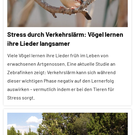
Alle
Tiergruppen
Erfahrungen
Stress durch Verkehrslärm: Vögel lernen
Forschung
ihre Lieder langsamer
aktuell
Viele Vögel lernen ihre Lieder früh im Leben von
Klimawandel
und
erwachsenen Artgenossen. Eine aktuelle Studie an
anthropogene
Zebrafinken zeigt: Verkehrslärm kann sich während
Einflüsse
dieser wichtigen Phase negativ auf den Lernerfolg
auswirken – vermutlich indem er bei den Tieren für
Umwelteinflüsse
Stress sorgt.
Vögel
Wirbeltiere
Adoleszenz
Alle
Artikel