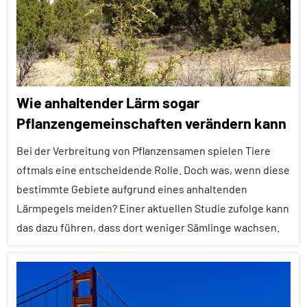
Alle
Themen
Alle
Tiergruppen
Wie anhaltender Lärm sogar
Erfahrungen
Pflanzengemeinschaften verändern kann
Forschung
Bei der Verbreitung von Pflanzensamen spielen Tiere
aktuell
oftmals eine entscheidende Rolle. Doch was, wenn diese
Klimawandel
bestimmte Gebiete aufgrund eines anhaltenden
und
Lärmpegels meiden? Einer aktuellen Studie zufolge kann
anthropogene
das dazu führen, dass dort weniger Sämlinge wachsen.
Einflüsse
Kommunikation
Alle
Lernen
Artikel
und