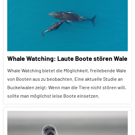
Artikel
Alle
Themen
Alle
Tiergruppen
Forschung
Whale Watching: Laute Boote stören Wale
aktuell
Klimawandel
Whale Watching bietet die Möglichkeit, freilebende Wale
und
von Booten aus zu beobachten. Eine aktuelle Studie an
anthropogene
Buckelwalen zeigt: Wenn man die Tiere nicht stören will,
Einflüsse
sollte man möglichst leise Boote einsetzen.
Kommunikation
Sozialverhalten
Alle
Artikel
Vögel
Alle