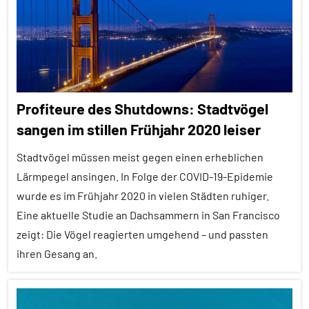
Alle
Kognition
Themen
Umwelteinflüsse
Alle
Vögel
Tiergruppen
Wirbeltiere
Forschung
Profiteure des Shutdowns: Stadtvögel
aktuell
sangen im stillen Frühjahr 2020 leiser
Inter-
Spezies
Stadtvögel müssen meist gegen einen erheblichen
Klimawandel
Lärmpegel ansingen. In Folge der COVID-19-Epidemie
und
wurde es im Frühjahr 2020 in vielen Städten ruhiger.
anthropogene
Eine aktuelle Studie an Dachsammern in San Francisco
Einflüsse
zeigt: Die Vögel reagierten umgehend – und passten
Vögel
ihren Gesang an.
Wirbeltiere
Alle