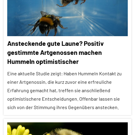
Themen
Alle
Tiergruppen
Forschung
Ansteckende gute Laune? Positiv
aktuell
gestimmte Artgenossen machen
Insekten
Hummeln optimistischer
Lernen
und
Eine aktuelle Studie zeigt: Haben Hummeln Kontakt zu
Kognition
einer Artgenossin, die kurz zuvor eine erfreuliche
Erfahrung gemacht hat, treffen sie anschließend
Wirbellose
optimistischere Entscheidungen. Offenbar lassen sie
sich von der Stimmung ihres Gegenübers anstecken.
Alle
Artikel