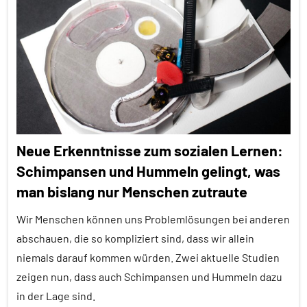
Alle
Artikel
Alle
Themen
Alle
Tiergruppen
Forschung
Neue Erkenntnisse zum sozialen Lernen:
aktuell
Schimpansen und Hummeln gelingt, was
Insekten
man bislang nur Menschen zutraute
Sterberisiko
Wir Menschen können uns Problemlösungen bei anderen
Umwelteinflüsse
abschauen, die so kompliziert sind, dass wir allein
Wirbellose
niemals darauf kommen würden. Zwei aktuelle Studien
zeigen nun, dass auch Schimpansen und Hummeln dazu
in der Lage sind.