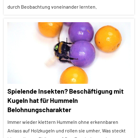
durch Beobachtung voneinander lernten.
Säugetiere
Soziales
Alle
Lernen
Artikel
Wirbellose
Alle
Wirbeltiere
Themen
Alle
Tiergruppen
Empfohlene
Spielende Insekten? Beschäftigung mit
Artikel
Kugeln hat für Hummeln
Erfahrungen
Belohnungscharakter
Forschung
aktuell
Immer wieder klettern Hummeln ohne erkennbaren
Anlass auf Holzkugeln und rollen sie umher. Was steckt
Insekten