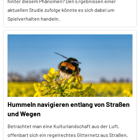
hinter diesem Phänomen? Den Ergebnissen einer
Lernen
aktuellen Studie zufolge könnte es sich dabei um
und
Spielverhalten handeln.
Kognition
Soziales
Alle
Lernen
Artikel
Wirbellose
Alle
Themen
Alle
Tiergruppen
Emotionen
Hummeln navigieren entlang von Straßen
Empfohlene
und Wegen
Artikel
Betrachtet man eine Kulturlandschaft aus der Luft,
Forschung
aktuell
offenbart sich ein regelrechtes Gitternetz aus Straßen,