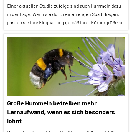
Klimawandel
Einer aktuellen Studie zufolge sind auch Hummeln dazu
und
in der Lage: Wenn sie durch einen engen Spalt fliegen,
anthropogene
passen sie ihre Flughaltung gemäß ihrer Körpergröße an.
Einflüsse
Orientierung
Alle
Wirbellose
Artikel
Alle
Themen
Alle
Tiergruppen
Empfohlene
Große Hummeln betreiben mehr
Artikel
Lernaufwand, wenn es sich besonders
Forschung
lohnt
aktuell
Insekten