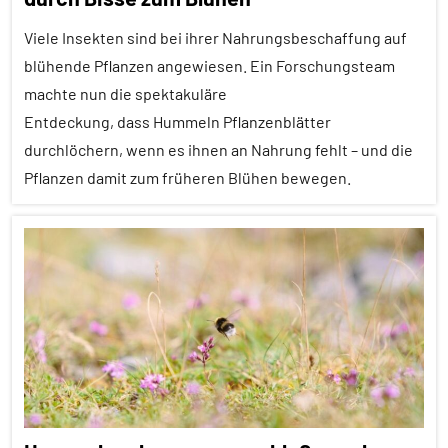
aktuell
Viele Insekten sind bei ihrer Nahrungsbeschaffung auf
Insekten
blühende Pflanzen angewiesen. Ein Forschungsteam
Lernen
machte nun die spektakuläre
und
Entdeckung, dass Hummeln Pflanzenblätter
Kognition
durchlöchern, wenn es ihnen an Nahrung fehlt – und die
Wirbellose
Pflanzen damit zum früheren Blühen bewegen.
Alle
Artikel
Alle
Themen
Alle
Tiergruppen
Ausgewählte
Artikel