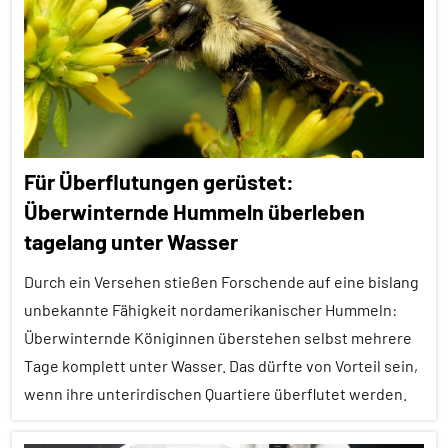
Alle
Themen
Alle
Tiergruppen
Emotionen
Für Überflutungen gerüstet:
Empathie
Überwinternde Hummeln überleben
Forschung
tagelang unter Wasser
aktuell
Durch ein Versehen stießen Forschende auf eine bislang
Insekten
unbekannte Fähigkeit nordamerikanischer Hummeln:
Wirbellose
Überwinternde Königinnen überstehen selbst mehrere
Tage komplett unter Wasser. Das dürfte von Vorteil sein,
wenn ihre unterirdischen Quartiere überflutet werden.