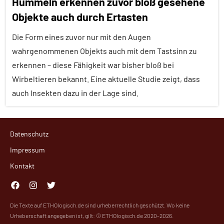
Hummeln erkennen zuvor bloß gesehene
Objekte auch durch Ertasten
Empfohlene
Artikel
Die Form eines zuvor nur mit den Augen
Ernährung
wahrgenommenen Objekts auch mit dem Tastsinn zu
erkennen – diese Fähigkeit war bisher bloß bei
Forschung
Wirbeltieren bekannt. Eine aktuelle Studie zeigt, dass
aktuell
auch Insekten dazu in der Lage sind.
Insekten
Klimawandel
Alle
und
Datenschutz
Tiergruppen
anthropogene
Impressum
Forschung
Einflüsse
Kontakt
aktuell
Umwelteinflüsse
Insekten
Facebook
Instagram
Twitter
Wirbellose
Lernen
Die Texte auf ETHOlogisch.de sind urheberrechtlich geschützt. Wo keine
und
Urheberschaft angegeben ist, gilt: © ETHOlogisch.de 2020-2026.