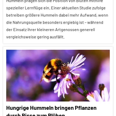
Hummeln prägen sich die Position von Blüten mithilfe
spezieller Lernflüge ein. Einer aktuellen Studie zufolge
Lernen
betreiben größere Hummeln dabei mehr Aufwand, wenn
und
Kognition
die Nahrungsquelle besonders ergiebig ist – während
der Einsatz ihrer kleineren Artgenossen generell
Wirbellose
vergleichsweise gering ausfällt.
Alle
Artikel
Alle
Themen
Alle
Tiergruppen
Ernährung
Hungrige Hummeln bringen Pflanzen
Forschung
durch Bisse zum Blühen