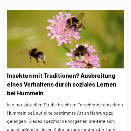
Alle
Artikel
Alle
Themen
Alle
Tiergruppen
Empfohlene
Insekten mit Traditionen? Ausbreitung
Artikel
eines Verhaltens durch soziales Lernen
Forschung
bei Hummeln
aktuell
Insekten
In einer aktuellen Studie brachten Forschende einzelnen
Hummeln bei, auf eine bestimmte Art an Nahrung zu
Lernen
gelangen. Dieses spezifische Vorgehen breitete sich
und
Kognition
anschließend in deren Kolonien aus – indem die Tiere