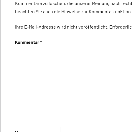
Kommentare zu löschen, die unserer Meinung nach rech
Alle
beachten Sie auch die Hinweise zur Kommentarfunktion 
Tiergruppen
Forschung
Ihre E-Mail-Adresse wird nicht veröffentlicht.
Erforderli
aktuell
Kommentar
*
Haustiere
In
aller
Kürze
Inter-
Spezies
Säugetiere
Wirbeltiere