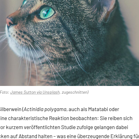
(Foto:
James Sutton via Unsplash
, zugeschnitten)
Silberwein (
Actinidia polygama
, auch als Matatabi oder
 eine charakteristische Reaktion beobachten: Sie reiben sich
 vor kurzem veröffentlichten Studie zufolge gelangen dabei
ken auf Abstand halten – was eine überzeugende Erklärung fü