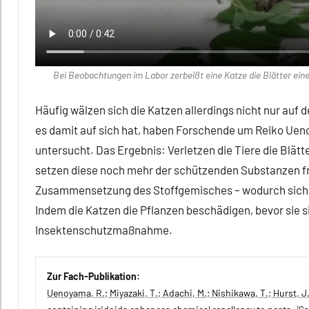
Bei Beobachtungen im Labor zerbeißt eine Katze die Blätter eine
Häufig wälzen sich die Katzen allerdings nicht nur auf
es damit auf sich hat, haben Forschende um Reiko Ueno
untersucht. Das Ergebnis: Verletzen die Tiere die Blät
setzen diese noch mehr der schützenden Substanzen fr
Zusammensetzung des Stoffgemisches – wodurch sich 
Indem die Katzen die Pflanzen beschädigen, bevor sie sic
Insektenschutzmaßnahme.
Zur Fach-Publikation:
Uenoyama, R.; Miyazaki, T.; Adachi, M.; Nishikawa, T.; Hurst, J