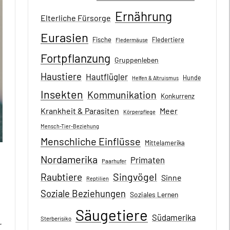
Ernährung
Elterliche Fürsorge
Eurasien
Fische
Fledertiere
Fledermäuse
Fortpflanzung
Gruppenleben
Haustiere
Hautflügler
Hunde
Helfen & Altruismus
Insekten
Kommunikation
Konkurrenz
Krankheit & Parasiten
Meer
Körperpflege
Mensch-Tier-Beziehung
Menschliche Einflüsse
Mittelamerika
Nordamerika
Primaten
Paarhufer
Singvögel
Raubtiere
Sinne
Reptilien
Soziale Beziehungen
Soziales Lernen
Säugetiere
Südamerika
Sterberisiko
r