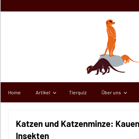
Zum
Inhalt
springen
Home
Artikel
Tierquiz
Über uns
Katzen und Katzenminze: Kauen
Insekten