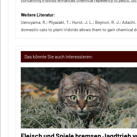
containing iridoids enhances chemical repellency to pests.
iSc
Weitere Literatur:
Uenoyama, R.; Miyazaki, T.; Hurst, J. L.; Beynon, R. J.; Adachi
domestic cats to plant iridoids allows them to gain chemical
Das könnte Sie auch interessieren:
Fleisch und Spiele bremsen Jagdtrieb v