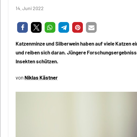
14. Juni 2022
Niklas
Keine
Kästner
Kommentare
Katzenminze und Silberwein haben auf viele Katzen ei
und reiben sich daran. Jüngere Forschungsergebnisse
Insekten schützen.
von
Niklas Kästner