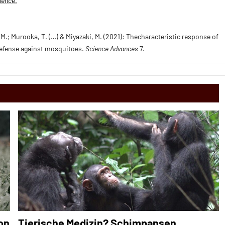
ience
.
, M.; Murooka, T. (…) & Miyazaki, M. (2021): Thecharacteristic response of
 defense against mosquitoes.
Science Advances
7.
on
Tierische Medizin? Schimpansen