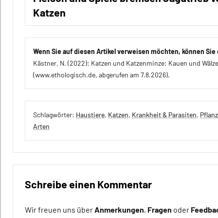
Katzen
Wenn Sie auf diesen Artikel verweisen möchten, können Sie d
Kästner, N. (2022): Katzen und Katzenminze: Kauen und Wälze
(www.ethologisch.de, abgerufen am 7.8.2026).
Schlagwörter:
Haustiere
,
Katzen
,
Krankheit & Parasiten
,
Pflan
Arten
Alle
Artikel
Schreibe einen Kommentar
Alle
Themen
Wir freuen uns über
Anmerkungen
,
Fragen
oder
Feedba