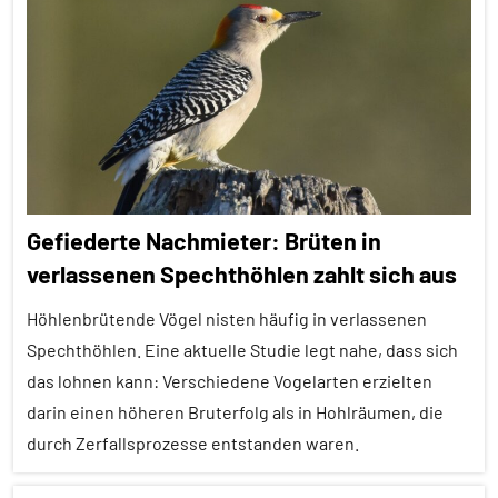
Alle
Artikel
Alle
Themen
Alle
Tiergruppen
Empfohlene
Gefiederte Nachmieter: Brüten in
Artikel
verlassenen Spechthöhlen zahlt sich aus
Ernährung
Höhlenbrütende Vögel nisten häufig in verlassenen
Forschung
aktuell
Spechthöhlen. Eine aktuelle Studie legt nahe, dass sich
das lohnen kann: Verschiedene Vogelarten erzielten
Fressfeinde
darin einen höheren Bruterfolg als in Hohlräumen, die
Inter-
durch Zerfallsprozesse entstanden waren.
Spezies