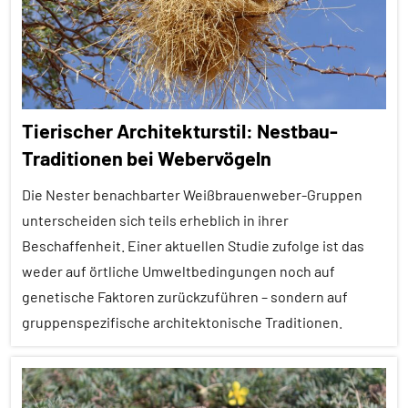
Themen
Alle
Tiergruppen
Ernährung
Tierischer Architekturstil: Nestbau-
Forschung
Traditionen bei Webervögeln
aktuell
Die Nester benachbarter Weißbrauenweber-Gruppen
Inter-
Spezies
unterscheiden sich teils erheblich in ihrer
Beschaffenheit. Einer aktuellen Studie zufolge ist das
Vögel
weder auf örtliche Umweltbedingungen noch auf
Wirbeltiere
genetische Faktoren zurückzuführen – sondern auf
gruppenspezifische architektonische Traditionen.
Alle
Artikel