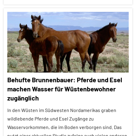
Vögel
Alle
Wirbeltiere
Artikel
Alle
Themen
Alle
Tiergruppen
Forschung
Behufte Brunnenbauer: Pferde und Esel
aktuell
machen Wasser für Wüstenbewohner
Inter-
zugänglich
Spezies
Nestbau
In den Wüsten im Südwesten Nordamerikas graben
wildlebende Pferde und Esel Zugänge zu
Säugetiere
Wasservorkommen, die im Boden verborgen sind. Das
Vögel
nutzt einer aktuellen Studie zufolge auch vielen anderen