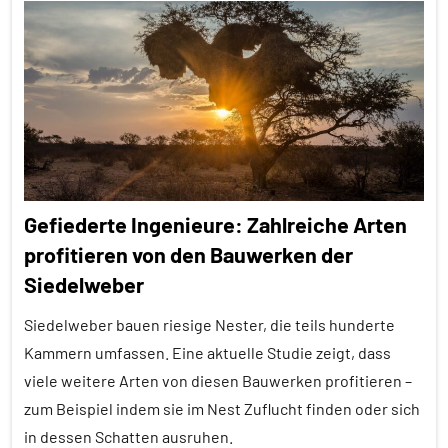
Säugetiere
Alle
Artikel
Sterberisiko
Alle
Umwelteinflüsse
Themen
Wirbeltiere
Alle
Tiergruppen
Brutpflege
Gefiederte Ingenieure: Zahlreiche Arten
Forschung
profitieren von den Bauwerken der
aktuell
Siedelweber
Fortpflanzung
Siedelweber bauen riesige Nester, die teils hunderte
Inter-
Kammern umfassen. Eine aktuelle Studie zeigt, dass
Spezies
viele weitere Arten von diesen Bauwerken profitieren –
Nestbau
zum Beispiel indem sie im Nest Zuflucht finden oder sich
Sozialverhalten
in dessen Schatten ausruhen.