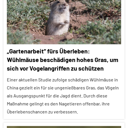
Alle
Themen
Alle
Tiergruppen
Forschung
„Gartenarbeit“ fürs Überleben:
aktuell
Wühlmäuse beschädigen hohes Gras, um
Lernen
sich vor Vogelangriffen zu schützen
und
Kognition
Einer aktuellen Studie zufolge schädigen Wühlmäuse in
Nestbau
China gezielt ein für sie ungenießbares Gras, das Vögeln
als Ausgangspunkt für die Jagd dient. Durch diese
Soziales
Lernen
Maßnahme gelingt es den Nagetieren offenbar, ihre
Überlebenschancen zu verbessern.
Vögel
Wirbeltiere