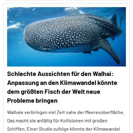
Alle
Artikel
Alle
Themen
Alle
Tiergruppen
Altruismus
Schlechte Aussichten für den Walhai:
Forschung
Anpassung an den Klimawandel könnte
aktuell
dem größten Fisch der Welt neue
Säugetiere
Probleme bringen
Sozialverhalten
Walhaie verbringen viel Zeit nahe der Meeresoberfläche.
Wirbeltiere
Das macht sie anfällig für Kollisionen mit großen
Schiffen. Einer Studie zufolge könnte der Klimawandel