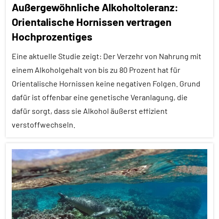
Außergewöhnliche Alkoholtoleranz:
aktuell
Orientalische Hornissen vertragen
In
Hochprozentiges
aller
Kürze
Eine aktuelle Studie zeigt: Der Verzehr von Nahrung mit
Körperpflege
einem Alkoholgehalt von bis zu 80 Prozent hat für
Orientalische Hornissen keine negativen Folgen. Grund
Lernen
und
dafür ist offenbar eine genetische Veranlagung, die
Kognition
dafür sorgt, dass sie Alkohol äußerst effizient
verstoffwechseln.
Säugetiere
Wirbeltiere
Alle
Artikel
Alle
Themen
Alle