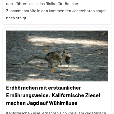
dazu führen, dass das Risiko für tödliche
Zusammenstöße in den kommenden Jahrzehnten sogar
noch steigt.
Alle
Artikel
Alle
Themen
Alle
Tiergruppen
Fische
Erdhörnchen mit erstaunlicher
Forschung
Ernährungsweise: Kalifornische Ziesel
aktuell
machen Jagd auf Wühlmäuse
Klimawandel
und
Kalifornische Ziesel ernähren sich vor allem vegetarisch.