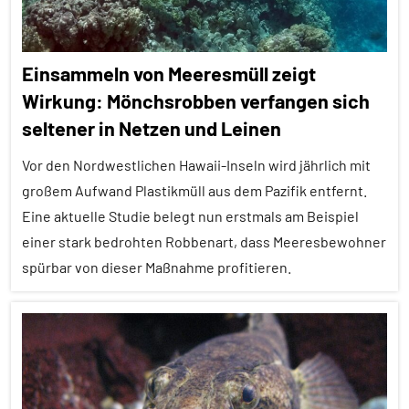
Tiergruppen
Ernährung
Einsammeln von Meeresmüll zeigt
Forschung
Wirkung: Mönchsrobben verfangen sich
aktuell
seltener in Netzen und Leinen
In
aller
Vor den Nordwestlichen Hawaii-Inseln wird jährlich mit
Kürze
großem Aufwand Plastikmüll aus dem Pazifik entfernt.
Eine aktuelle Studie belegt nun erstmals am Beispiel
Insekten
einer stark bedrohten Robbenart, dass Meeresbewohner
Wirbellose
spürbar von dieser Maßnahme profitieren.
Alle
Artikel
Alle
Themen