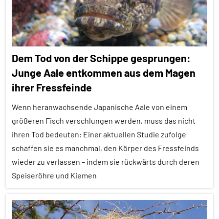
Alle
Tiergruppen
Forschung
Dem Tod von der Schippe gesprungen:
aktuell
Junge Aale entkommen aus dem Magen
Klimawandel
ihrer Fressfeinde
und
anthropogene
Wenn heranwachsende Japanische Aale von einem
Einflüsse
größeren Fisch verschlungen werden, muss das nicht
Säugetiere
ihren Tod bedeuten: Einer aktuellen Studie zufolge
Wirbeltiere
schaffen sie es manchmal, den Körper des Fressfeinds
wieder zu verlassen – indem sie rückwärts durch deren
Speiseröhre und Kiemen
Alle
Artikel