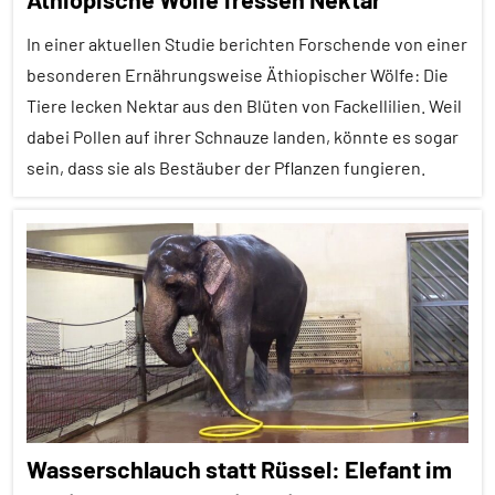
Emotionen
In einer aktuellen Studie berichten Forschende von einer
Erfahrungen
besonderen Ernährungsweise Äthiopischer Wölfe: Die
Forschung
Tiere lecken Nektar aus den Blüten von Fackellilien. Weil
aktuell
dabei Pollen auf ihrer Schnauze landen, könnte es sogar
Kopffüßer
sein, dass sie als Bestäuber der Pflanzen fungieren.
Lernen
und
Alle
Kognition
Artikel
Wirbellose
Alle
Themen
Alle
Tiergruppen
Ernährung
Wasserschlauch statt Rüssel: Elefant im
Forschung