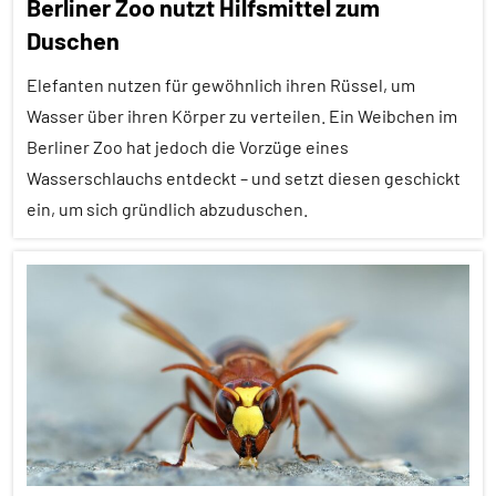
Berliner Zoo nutzt Hilfsmittel zum
aktuell
Duschen
In
aller
Elefanten nutzen für gewöhnlich ihren Rüssel, um
Kürze
Wasser über ihren Körper zu verteilen. Ein Weibchen im
Berliner Zoo hat jedoch die Vorzüge eines
Säugetiere
Wasserschlauchs entdeckt – und setzt diesen geschickt
Wirbeltiere
ein, um sich gründlich abzuduschen.
Alle
Artikel
Alle
Themen
Alle
Tiergruppen
Forschung