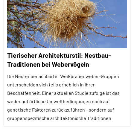
Alle
Themen
Alle
Tiergruppen
Fische
Tierischer Architekturstil: Nestbau-
Forschung
Traditionen bei Webervögeln
aktuell
Die Nester benachbarter Weißbrauenweber-Gruppen
Fressfeinde
unterscheiden sich teils erheblich in ihrer
In
Beschaffenheit. Einer aktuellen Studie zufolge ist das
aller
weder auf örtliche Umweltbedingungen noch auf
Kürze
genetische Faktoren zurückzuführen – sondern auf
Inter-
gruppenspezifische architektonische Traditionen.
Spezies
Wirbeltiere