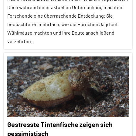
anthropogene
Doch während einer aktuellen Untersuchung machten
Einflüsse
Forschende eine überraschende Entdeckung: Sie
Sterberisiko
beobachteten mehrfach, wie die Hörnchen Jagd auf
Wühlmäuse machten und ihre Beute anschließend
Wirbeltiere
verzehrten.
Alle
Artikel
Alle
Themen
Alle
Tiergruppen
Empfohlene
Gestresste Tintenfische zeigen sich
Artikel
pessimistisch
Ernährung