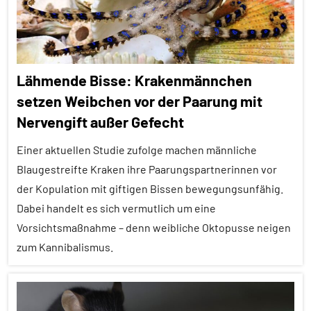
Alle
Tiergruppen
Forschung
Lähmende Bisse: Krakenmännchen
aktuell
setzen Weibchen vor der Paarung mit
Kommunikation
Nervengift außer Gefecht
Säugetiere
Einer aktuellen Studie zufolge machen männliche
Sozialverhalten
Blaugestreifte Kraken ihre Paarungspartnerinnen vor
Warnrufe
der Kopulation mit giftigen Bissen bewegungsunfähig.
Dabei handelt es sich vermutlich um eine
Wirbeltiere
Vorsichtsmaßnahme – denn weibliche Oktopusse neigen
zum Kannibalismus.
Alle
Artikel