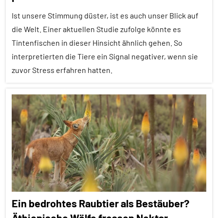
Ist unsere Stimmung düster, ist es auch unser Blick auf
Forschung
aktuell
die Welt. Einer aktuellen Studie zufolge könnte es
Tintenfischen in dieser Hinsicht ähnlich gehen. So
In
interpretierten die Tiere ein Signal negativer, wenn sie
aller
zuvor Stress erfahren hatten.
Kürze
Inter-
Alle
Spezies
Artikel
Säugetiere
Alle
Wirbeltiere
Themen
Alle
Tiergruppen
Cognitive
Ein bedrohtes Raubtier als Bestäuber?
Bias
Äthiopische Wölfe fressen Nektar