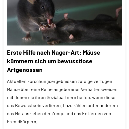
Alle
Themen
Alle
Tiergruppen
Forschung
Erste Hilfe nach Nager-Art: Mäuse
aktuell
kümmern sich um bewusstlose
Fortpflanzung
Artgenossen
In
aller
Aktuellen Forschungsergebnissen zufolge verfügen
Kürze
Mäuse über eine Reihe angeborener Verhaltensweisen,
mit denen sie ihren Sozialpartnern helfen, wenn diese
Kopffüßer
das Bewusstsein verlieren. Dazu zählen unter anderem
Sozialverhalten
das Herausziehen der Zunge und das Entfernen von
Wirbellose
Fremdkörpern.