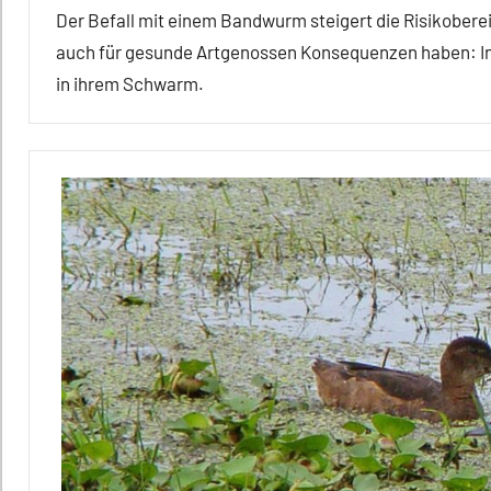
Der Befall mit einem Bandwurm steigert die Risikoberei
auch für gesunde Artgenossen Konsequenzen haben: Inf
in ihrem Schwarm.
Alle
Artikel
Alle
Themen
Alle
Tiergruppen
Fische
Forschung
aktuell
Fressfeinde