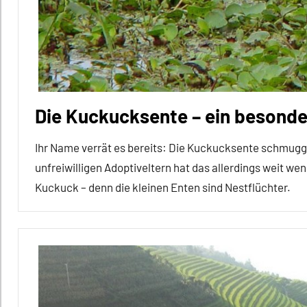
Inter-
Spezies
Sozialverhalten
Wirbeltiere
Die Kuckucksente – ein besonde
Ihr Name verrät es bereits: Die Kuckucksente schmuggelt
unfreiwilligen Adoptiveltern hat das allerdings weit
Kuckuck – denn die kleinen Enten sind Nestflüchter.
Alle
Artikel
Alle
Themen