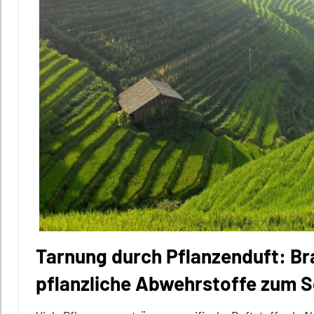
Alle
Tiergruppen
Brutpflege
ETHOlexikon
Fortpflanzung
Inter-
Spezies
Sozialverhalten
Verhalten
im Fokus
Tarnung durch Pflanzenduft: Br
Vögel
pflanzliche Abwehrstoffe zum 
Wirbeltiere