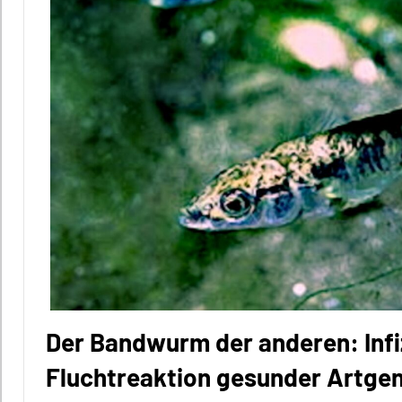
Alle
Themen
Alle
Tiergruppen
Forschung
aktuell
Fortpflanzung
Konkurrenz
Säugetiere
Sozialverhalten
Wirbeltiere
Der Bandwurm der anderen: Inf
Fluchtreaktion gesunder Artge