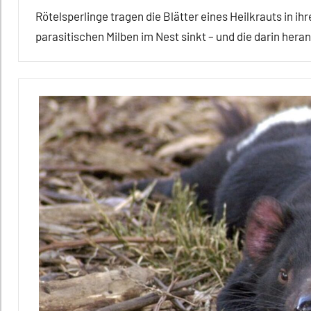
Rötelsperlinge tragen die Blätter eines Heilkrauts in ihr
parasitischen Milben im Nest sinkt – und die darin h
Alle
Artikel
Alle
Themen
Alle
Tiergruppen
Brutpflege
Empfohlene
Artikel
Forschung
aktuell