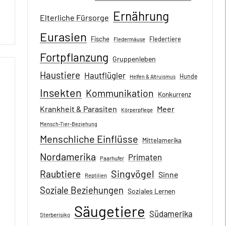
Ernährung
Elterliche Fürsorge
Eurasien
Fische
Fledertiere
Fledermäuse
Fortpflanzung
Gruppenleben
Haustiere
Hautflügler
Hunde
Helfen & Altruismus
Insekten
Kommunikation
Konkurrenz
Krankheit & Parasiten
Meer
Körperpflege
Mensch-Tier-Beziehung
Menschliche Einflüsse
Mittelamerika
Nordamerika
Primaten
Paarhufer
Singvögel
Raubtiere
Sinne
Reptilien
Soziale Beziehungen
Soziales Lernen
Säugetiere
Südamerika
Sterberisiko