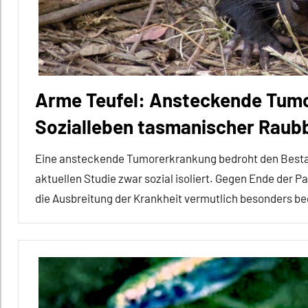
Nestbau
Sozialverhalten
Vögel
Arme Teufel: Ansteckende Tumo
Wirbeltiere
Sozialleben tasmanischer Raub
Eine ansteckende Tumorerkrankung bedroht den Bestand 
aktuellen Studie zwar sozial isoliert. Gegen Ende der 
die Ausbreitung der Krankheit vermutlich besonders be
Aggression
Alle
Artikel