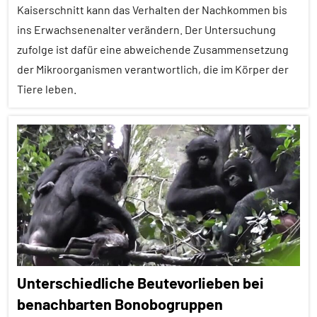
Forschung
Kaiserschnitt kann das Verhalten der Nachkommen bis
aktuell
ins Erwachsenenalter verändern. Der Untersuchung
Migration
zufolge ist dafür eine abweichende Zusammensetzung
der Mikroorganismen verantwortlich, die im Körper der
Säugetiere
Tiere leben.
Sozialverhalten
Wirbeltiere
Alle
Artikel
Alle
Themen
Alle
Tiergruppen
Biomedizin
Unterschiedliche Beutevorlieben bei
Erfahrungen
benachbarten Bonobogruppen
Forschung