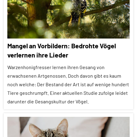
Umwelteinflüsse
Themen
Vögel
Alle
Tiergruppen
Wirbeltiere
Empfohlene
Mangel an Vorbildern: Bedrohte Vögel
Artikel
verlernen ihre Lieder
Erfahrungen
Warzenhonigfresser lernen ihren Gesang von
Ernährung
erwachsenen Artgenossen. Doch davon gibt es kaum
Forschung
noch welche: Der Bestand der Art ist auf wenige hundert
aktuell
Tiere geschrumpft. Einer aktuellen Studie zufolge leidet
Lernen
darunter die Gesangskultur der Vögel.
und
Kognition
Alle
Soziales
Artikel
Lernen