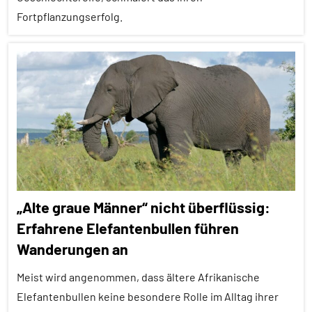
Umwelteinflüsse
Fortpflanzungserfolg.
Vögel
Adoleszenz
Wirbeltiere
Affiliation
Alle
Artikel
Alle
Themen
Alle
„Alte graue Männer“ nicht überflüssig:
Tiergruppen
Erfahrene Elefantenbullen führen
Brutpflege
Wanderungen an
Erfahrungen
Meist wird angenommen, dass ältere Afrikanische
Forschung
Elefantenbullen keine besondere Rolle im Alltag ihrer
aktuell