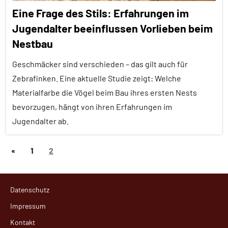
Alle
Eine Frage des Stils: Erfahrungen im
Tiergruppen
Jugendalter beeinflussen Vorlieben beim
Erfahrungen
Nestbau
Forschung
Geschmäcker sind verschieden – das gilt auch für
aktuell
Zebrafinken. Eine aktuelle Studie zeigt: Welche
Haustiere
Materialfarbe die Vögel beim Bau ihres ersten Nests
bevorzugen, hängt von ihren Erfahrungen im
Säugetiere
Jugendalter ab.
Soziale
Beziehungen
Seitennummerierung
Vorherige
«
1
2
Adoleszenz
Soziale
der
Beiträge
Organisation
Alle
Beiträge
Artikel
Sozialverhalten
Datenschutz
Alle
Impressum
Spielverhalten
Themen
Kontakt
Verwandtschaft