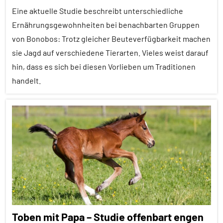
Eine aktuelle Studie beschreibt unterschiedliche
aktuell
Ernährungsgewohnheiten bei benachbarten Gruppen
Fortpflanzung
von Bonobos: Trotz gleicher Beuteverfügbarkeit machen
Mikrobiom
sie Jagd auf verschiedene Tierarten. Vieles weist darauf
hin, dass es sich bei diesen Vorlieben um Traditionen
Säugetiere
handelt.
Sozialverhalten
Wirbeltiere
Alle
Artikel
Alle
Themen
Alle
Tiergruppen
Erfahrungen
Toben mit Papa – Studie offenbart engen
Ernährung