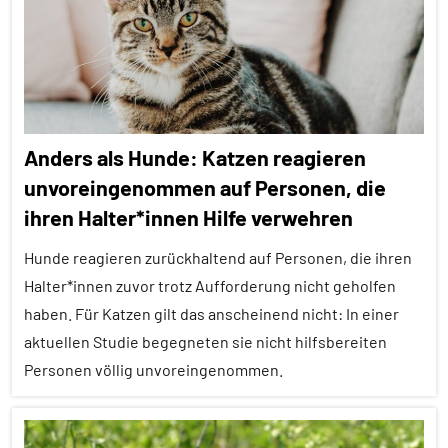
Alle
Vögel
Themen
Wirbeltiere
Alle
Tiergruppen
Erfahrungen
Anders als Hunde: Katzen reagieren
Forschung
unvoreingenommen auf Personen, die
aktuell
ihren Halter*innen Hilfe verwehren
Fortpflanzung
Hunde reagieren zurückhaltend auf Personen, die ihren
Kommunikation
Halter*innen zuvor trotz Aufforderung nicht geholfen
Lernen
haben. Für Katzen gilt das anscheinend nicht: In einer
und
aktuellen Studie begegneten sie nicht hilfsbereiten
Kognition
Personen völlig unvoreingenommen.
Sozialverhalten
Vögel
Alle