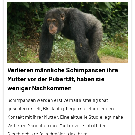
Mensch-
Adoleszenz
Tier-
Beziehung
Alle
Artikel
Säugetiere
Alle
Wirbeltiere
Themen
Alle
Tiergruppen
Verlieren männliche Schimpansen ihre
Erfahrungen
Mutter vor der Pubertät, haben sie
Forschung
weniger Nachkommen
aktuell
Schimpansen werden erst verhältnismäßig spät
Lernen
geschlechtsreif. Bis dahin pflegen sie einen engen
und
Kontakt mit ihrer Mutter. Eine aktuelle Studie legt nahe:
Kognition
Verlieren Männchen ihre Mütter vor Eintritt der
Orientierung
Geschlechtsreife, schmälert das ihren