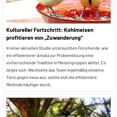
Themen
Alle
Tiergruppen
Kultureller Fortschritt: Kohlmeisen
Erfahrungen
profitieren von „Zuwanderung“
Forschung
In einer aktuellen Studie untersuchten Forschende, wie
aktuell
ein effizienterer Ansatz zur Problemlösung eine
Klimawandel
vorherrschende Tradition in Meisengruppen ablöst. Es
und
zeigte sich: Wechselte das Team regelmäßig einzelne
anthropogene
Tiere gegen neue aus, setzte sich die effizientere
Einflüsse
Methode häufiger durch.
Kommunikation
Lernen
Alle
und
Artikel
Kognition
Alle