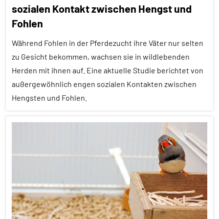
sozialen Kontakt zwischen Hengst und
Forschung
Fohlen
aktuell
Während Fohlen in der Pferdezucht ihre Väter nur selten
Lernen
zu Gesicht bekommen, wachsen sie in wildlebenden
und
Herden mit ihnen auf. Eine aktuelle Studie berichtet von
Kognition
außergewöhnlich engen sozialen Kontakten zwischen
Säugetiere
Hengsten und Fohlen.
Soziales
Lernen
Affiliation
Wirbeltiere
Aggression
Alle
Artikel
Alle
Themen