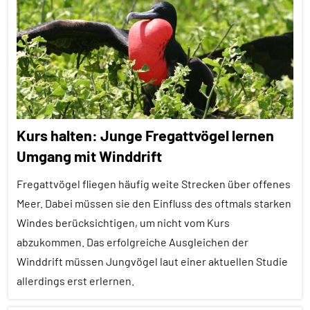
Artikel
Werberufe
Alle
Wirbeltiere
Themen
Alle
Tiergruppen
Erfahrungen
Kurs halten: Junge Fregattvögel lernen
Forschung
Umgang mit Winddrift
aktuell
Fregattvögel fliegen häufig weite Strecken über offenes
Haustiere
Meer. Dabei müssen sie den Einfluss des oftmals starken
Inter-
Windes berücksichtigen, um nicht vom Kurs
Spezies
abzukommen. Das erfolgreiche Ausgleichen der
Lernen
Winddrift müssen Jungvögel laut einer aktuellen Studie
und
allerdings erst erlernen.
Kognition