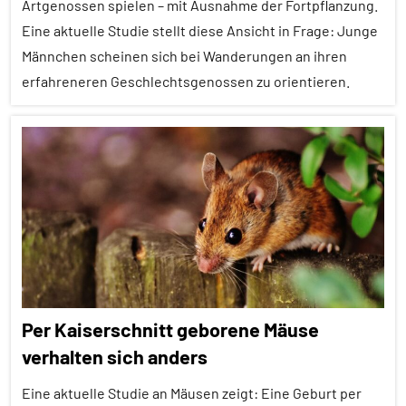
Artgenossen spielen – mit Ausnahme der Fortpflanzung.
Eine aktuelle Studie stellt diese Ansicht in Frage: Junge
Fortpflanzung
Männchen scheinen sich bei Wanderungen an ihren
Säugetiere
erfahreneren Geschlechtsgenossen zu orientieren.
Soziale
Beziehungen
Adoleszenz
Soziale
Alle
Organisation
Artikel
Sozialverhalten
Alle
Verwandtschaft
Themen
Wirbeltiere
Alle
Tiergruppen
Per Kaiserschnitt geborene Mäuse
Altern
verhalten sich anders
Erfahrungen
Eine aktuelle Studie an Mäusen zeigt: Eine Geburt per