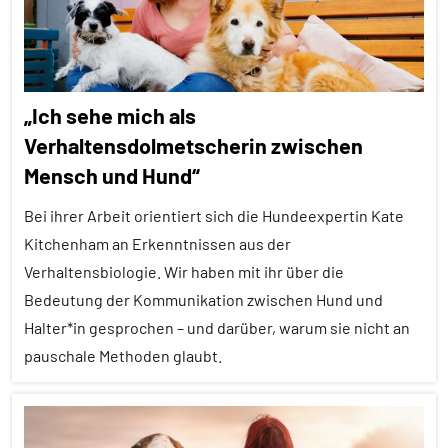
Alle
Tiergruppen
Forschung
„Ich sehe mich als
aktuell
Verhaltensdolmetscherin zwischen
Haustiere
Mensch und Hund“
Inter-
Spezies
Bei ihrer Arbeit orientiert sich die Hundeexpertin Kate
Kitchenham an Erkenntnissen aus der
Kommunikation
Verhaltensbiologie. Wir haben mit ihr über die
Lernen
Bedeutung der Kommunikation zwischen Hund und
und
Halter*in gesprochen – und darüber, warum sie nicht an
Kognition
pauschale Methoden glaubt.
Mensch-
Tier-
Alle
Beziehung
Artikel