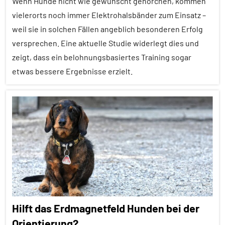
Wenn Hunde nicht wie gewünscht gehorchen, kommen
Haustiere
vielerorts noch immer Elektrohalsbänder zum Einsatz –
Inter-
weil sie in solchen Fällen angeblich besonderen Erfolg
Spezies
versprechen. Eine aktuelle Studie widerlegt dies und
Pheromone
zeigt, dass ein belohnungsbasiertes Training sogar
etwas bessere Ergebnisse erzielt.
Säugetiere
Soziale
Alle
Beziehungen
Artikel
Soziale
Alle
Organisation
Themen
Sozialverhalten
Alle
Tierhaltung
Tiergruppen
Wirbeltiere
Forschung
Hilft das Erdmagnetfeld Hunden bei der
aktuell
Orientierung?