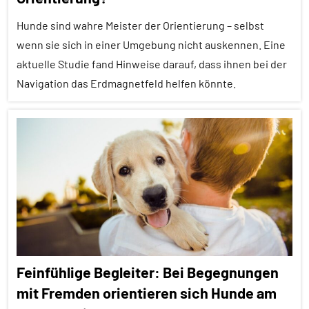
Haustiere
Hunde sind wahre Meister der Orientierung – selbst
Inter-
Spezies
wenn sie sich in einer Umgebung nicht auskennen. Eine
aktuelle Studie fand Hinweise darauf, dass ihnen bei der
Lernen
Navigation das Erdmagnetfeld helfen könnte.
und
Kognition
Alle
Mensch-
Artikel
Tier-
Beziehung
Alle
Themen
Säugetiere
Alle
Tierhaltung
Tiergruppen
Wirbeltiere
Forschung
Feinfühlige Begleiter: Bei Begegnungen
aktuell
mit Fremden orientieren sich Hunde am
Haustiere