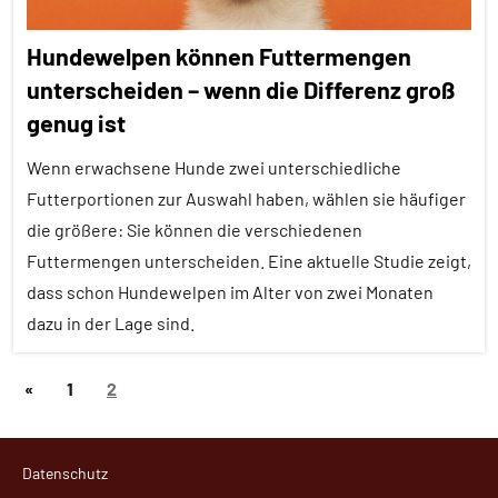
Tiergruppen
Hundewelpen können Futtermengen
Forschung
unterscheiden – wenn die Differenz groß
aktuell
genug ist
Haustiere
Wenn erwachsene Hunde zwei unterschiedliche
Inter-
Futterportionen zur Auswahl haben, wählen sie häufiger
Spezies
die größere: Sie können die verschiedenen
Mensch-
Futtermengen unterscheiden. Eine aktuelle Studie zeigt,
Tier-
dass schon Hundewelpen im Alter von zwei Monaten
Beziehung
dazu in der Lage sind.
Säugetiere
Seitennummerierung
Wirbeltiere
Vorherige
«
1
2
Alle
der
Beiträge
Artikel
Beiträge
Alle
Datenschutz
Themen