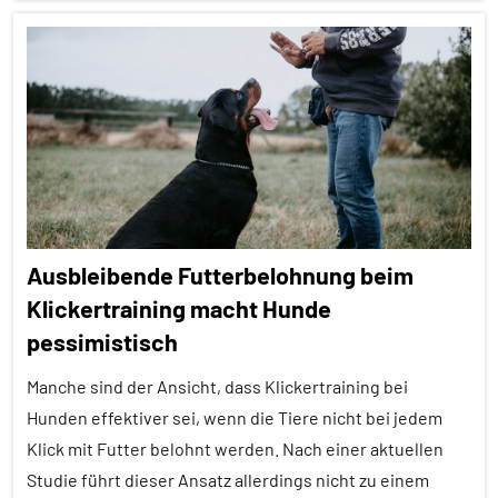
Sozialverhalten
Alle
Tierhaltung
Artikel
Wirbeltiere
Alle
Themen
Alle
Tiergruppen
Ausgewählte
Ausbleibende Futterbelohnung beim
Artikel
Klickertraining macht Hunde
Empfohlene
pessimistisch
Artikel
Forschung
Manche sind der Ansicht, dass Klickertraining bei
aktuell
Hunden effektiver sei, wenn die Tiere nicht bei jedem
Klick mit Futter belohnt werden. Nach einer aktuellen
Haustiere
Studie führt dieser Ansatz allerdings nicht zu einem
Inter-