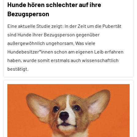
Hunde hören schlechter auf ihre
Emotionen
Bezugsperson
Empathie
Eine aktuelle Studie zeigt: In der Zeit um die Pubertät
Forschung
sind Hunde ihrer Bezugsperson gegenüber
aktuell
außergewöhnlich ungehorsam. Was viele
Hundebesitzer*innen schon am eigenen Leib erfahren
Haustiere
haben, wurde somit erstmals auch wissenschaftlich
Inter-
bestätigt.
Spezies
Mensch-
Adoleszenz
Tier-
Beziehung
Alle
Artikel
Säugetiere
Alle
Sozialverhalten
Themen
Wirbeltiere
Alle