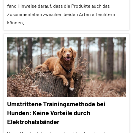
fand Hinweise darauf, dass die Produkte auch das
und
Zusammenleben zwischen beiden Arten erleichtern
Kognition
können.
Säugetiere
Tierhaltung
Affiliation
Wirbeltiere
Aggression
Alle
Artikel
Alle
Themen
Alle
Umstrittene Trainingsmethode bei
Tiergruppen
Hunden: Keine Vorteile durch
Forschung
Elektrohalsbänder
aktuell