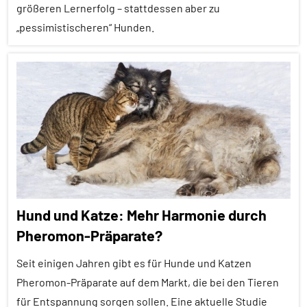
größeren Lernerfolg – stattdessen aber zu
Spezies
„pessimistischeren“ Hunden.
Mensch-
Tier-
Alle
Beziehung
Artikel
Säugetiere
Alle
Soziale
Themen
Beziehungen
Alle
Soziale
Tiergruppen
Organisation
Cognitive
Tierhaltung
Hund und Katze: Mehr Harmonie durch
Bias
Pheromon-Präparate?
Wirbeltiere
Forschung
aktuell
Seit einigen Jahren gibt es für Hunde und Katzen
Haustiere
Pheromon-Präparate auf dem Markt, die bei den Tieren
für Entspannung sorgen sollen. Eine aktuelle Studie
Lernen