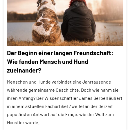
Säugetiere
Alle
Sozialverhalten
Themen
Wirbeltiere
Alle
Tiergruppen
Haustiere
Der Beginn einer langen Freundschaft:
Inter-
Wie fanden Mensch und Hund
Spezies
zueinander?
Interview
Menschen und Hunde verbindet eine Jahrtausende
Kommunikation
währende gemeinsame Geschichte. Doch wie nahm sie
Mensch-
ihren Anfang? Der Wissenschaftler James Serpell äußert
Tier-
in einem aktuellen Fachartikel Zweifel an der derzeit
Beziehung
populärsten Antwort auf die Frage, wie der Wolf zum
Säugetiere
Haustier wurde.