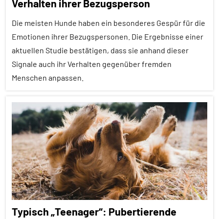
Verhalten ihrer Bezugsperson
Lernen
und
Die meisten Hunde haben ein besonderes Gespür für die
Kognition
Emotionen ihrer Bezugspersonen. Die Ergebnisse einer
aktuellen Studie bestätigen, dass sie anhand dieser
Orientierung
Signale auch ihr Verhalten gegenüber fremden
Säugetiere
Menschen anpassen.
Sinne
Wirbeltiere
Affiliation
Aggression
Alle
Artikel
Alle
Themen
Alle
Typisch „Teenager“: Pubertierende
Tiergruppen